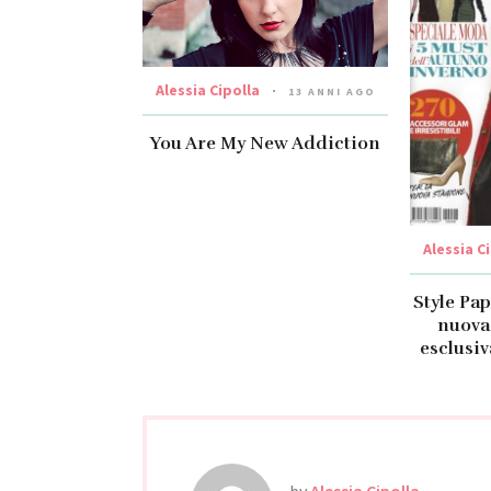
Alessia Cipolla
13 ANNI AGO
You Are My New Addiction
Alessia C
Style Pa
nuova
esclusiv
by
Alessia Cipolla