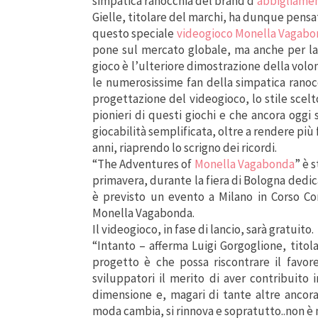
simpatica ranocchia del brand d’
abbigliame
Gielle, titolare del marchi, ha dunque pensa
questo speciale
videogioco Monella Vagab
pone sul mercato globale, ma anche per lanc
gioco è l’ulteriore dimostrazione della volo
le numerosissime fan della simpatica ranocc
progettazione del videogioco, lo stile scelt
pionieri di questi giochi e che ancora oggi 
giocabilità semplificata, oltre a rendere più f
anni, riaprendo lo scrigno dei ricordi.
“The Adventures of
Monella Vagabonda
” è 
primavera, durante la fiera di Bologna dedic
è previsto un evento a Milano in Corso C
Monella Vagabonda.
Il videogioco, in fase di lancio, sarà gratuito.
“Intanto – afferma Luigi Gorgoglione, titol
progetto è che possa riscontrare il favor
sviluppatori il merito di aver contribuito 
dimensione e, magari di tante altre ancor
moda cambia, si rinnova e sopratutto..non è