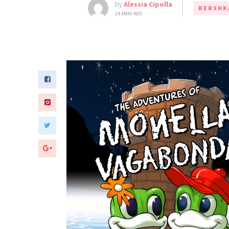
by
Alessia Cipolla
BERSHK
14 ANNI AGO