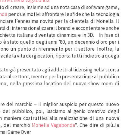
nto
Monella Vagabonda
.
to di creare, insieme ad una nota casa di software game,
onda
per due motivi: affrontare le sfide che la tecnologia
iare l’ennesima novità per la clientela di Monella. Il
ntà di internazionalizzare il brand e accontentare anche
hietta italiana diventata dinamica e in 3D. In fase di
o è stato quello degli anni ’80, un decennio d’oro per i
sono un punto di riferimento per il settore. Inoltre, la
acile la vita dei giocatori, riporta tutti indietro a quegli
stato già presentato agli addetti al licensing nella scorsa
ata al settore, mentre per la presentazione al pubblico
omo, nella prossima location del nuovo show room di
are del marchio – il miglior auspicio per questo nuovo
e del pubblico, poi, lasciamo al genio creativo degli
in maniera costruttiva alla realizzazione di una nuova
a, del marchio
Monella Vagabonda
“. Che dire di più..la
 mai Game Over.