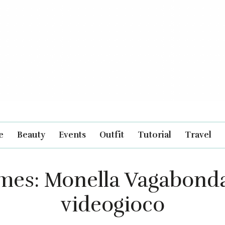
e
Beauty
Events
Outfit
Tutorial
Travel
mes: Monella Vagabonda
videogioco