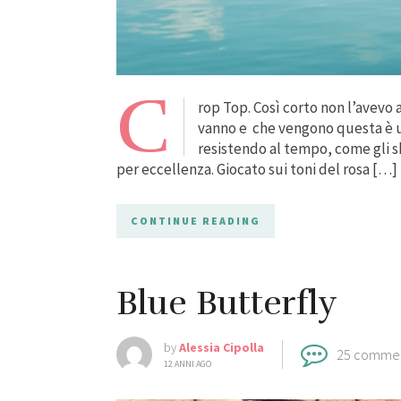
C
rop Top. Così corto non l’avevo 
vanno e che vengono questa è un
resistendo al tempo, come gli s
per eccellenza. Giocato sui toni del rosa […]
CONTINUE READING
Blue Butterfly
by
Alessia Cipolla
25 comme
12 ANNI AGO