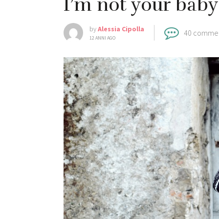
I’m not your baby
by
Alessia Cipolla
40 comme
12 ANNI AGO