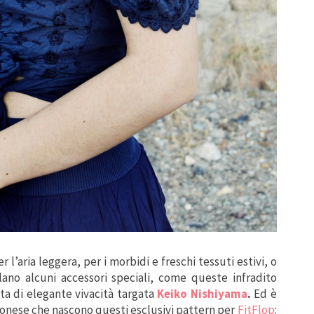
r l’aria leggera, per i morbidi e freschi tessuti estivi, o
lano alcuni accessori speciali, come queste infradito
tta di elegante vivacità targata
Keiko Nishiyama
.
Ed è
pponese che nascono questi esclusivi pattern per
FitFlop
: