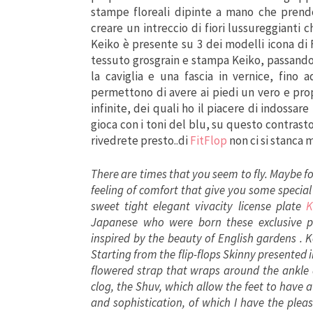
stampe floreali dipinte a mano che prendon
creare un intreccio di fiori lussureggianti c
Keiko è presente su 3 dei modelli icona di 
tessuto grosgrain e stampa Keiko, passando
la caviglia e una fascia in vernice, fino a
permettono di avere ai piedi un vero e propr
infinite, dei quali ho il piacere di indossa
gioca con i toni del blu, su questo contrasto
rivedrete presto..di
FitFlop
non ci si stanca m
There are times that you seem to fly. Maybe for
feeling of comfort that give you some special 
sweet tight elegant vivacity license plate
K
Japanese who were born these exclusive pat
inspired by the beauty of English gardens . Ke
Starting from the flip-flops Skinny presented 
flowered strap that wraps around the ankle a
clog, the Shuv, which allow the feet to have a
and sophistication, of which I have the plea