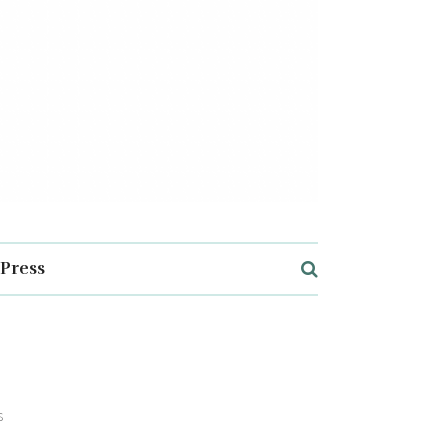
Press
s