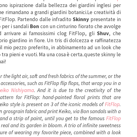
o ispirazione dalla bellezza dei giardini inglesi per
he rimandano a grandi giardini botanici.Le creatività di
FitFlop. Partendo dalle infradito
Skinny
presentate in
 per i sandali
Bon
con un cinturino fiorato che avvolge
d arrivare ai famosissimi clog FitFlop, gli
Shuv
, che
io giardino in fiore. Un tris di dolcezza e raffinatezza
re il mio pezzo preferito, in abbinamento ad un look che
 tra pieni e vuoti. Ma una cosa è certa..queste skinny le
ai!
 the light air, soft and fresh fabrics of the summer, or the
accessories, such as FitFlop flip flops, that wrap you in a
eiko Nishiyama
. And it is due to the creativity of the
tern for FitFlop: hand-painted floral prints that are
iko style is present on 3 of the iconic models of
FitFlop
.
in grosgrain fabric and print Keiko, via Bon sandals with a
nd a strip of paint, until you get to the famous
FitFlop
 real and its garden in bloom. A trio of infinite sweetness
sure of wearing my favorite piece, combined with a look