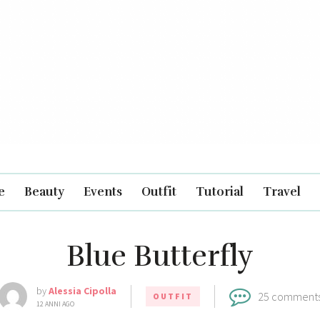
e
Beauty
Events
Outfit
Tutorial
Travel
Blue Butterfly
by
Alessia Cipolla
25 comment
OUTFIT
12 ANNI AGO