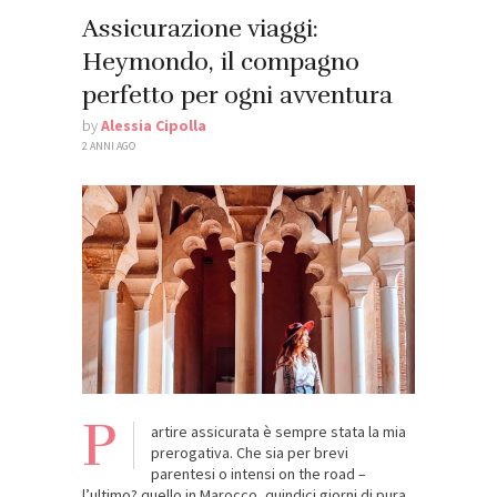
Assicurazione viaggi:
Heymondo, il compagno
perfetto per ogni avventura
by
Alessia Cipolla
2 ANNI AGO
P
artire assicurata è sempre stata la mia
prerogativa. Che sia per brevi
parentesi o intensi on the road –
l’ultimo? quello in Marocco, quindici giorni di pura