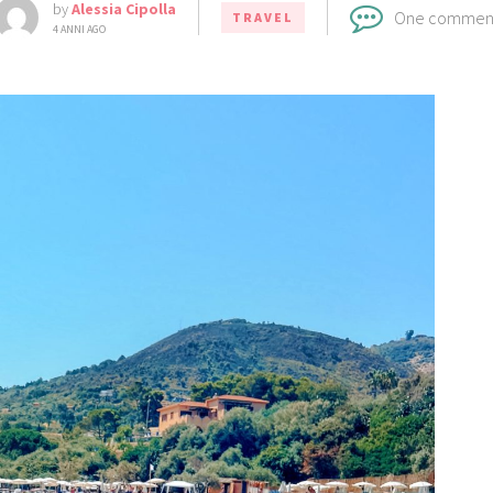
by
Alessia Cipolla
One commen
TRAVEL
4 ANNI AGO