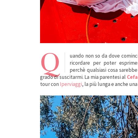
Q
uando non so da dove comincia
ricordare per poter esprime
perchè qualsiasi cosa sarebbe 
grado di suscitarmi. La mia parentesi al
Cefa
tour con
Iperviaggi
, la più lunga e anche una