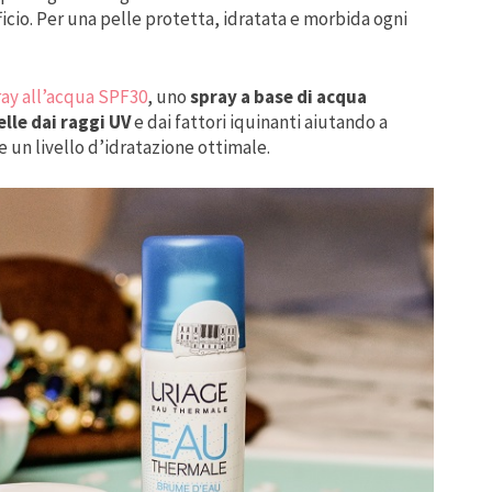
ficio. Per una pelle protetta, idratata e morbida ogni
ay all’acqua SPF30
, uno
spray a base di acqua
lle dai raggi UV
e dai fattori iquinanti aiutando a
 un livello d’idratazione ottimale.