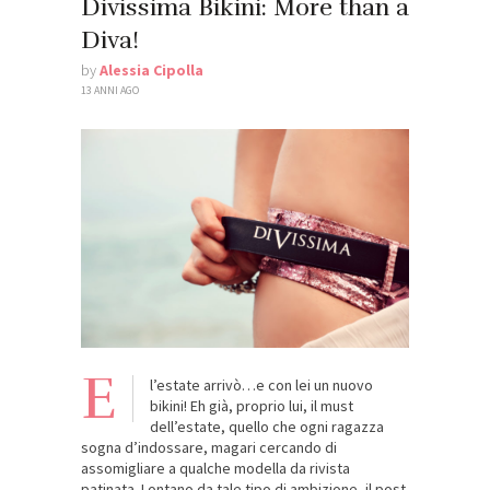
Divissima Bikini: More than a
Diva!
by
Alessia Cipolla
13 ANNI AGO
E
l’estate arrivò…e con lei un nuovo
bikini! Eh già, proprio lui, il must
dell’estate, quello che ogni ragazza
sogna d’indossare, magari cercando di
assomigliare a qualche modella da rivista
patinata. Lontano da tale tipo di ambizione, il post