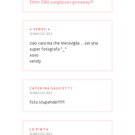
Enter D&G sunglasses giveaway!!!
♥ VENDY ♥
16 MAGGIO 2013
ciao cara ma che meraviglia….sei una
super fotografa *_*
xoxo
vendy
CATERINA SALVIETTI
16 MAGGIO 2013
foto stupende!!!!!!
LA PINTA
16 MAGGIO 2013