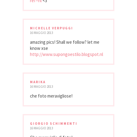
ref=hl
<3
MICHELLE VERPUGGI
16 MAGGIO 2013
amazing pics! Shall we follow? let me
know xse
http://www.supongoestilo.blogspot.nl
MARIKA
16 MAGGIO 2013
che foto meravigliose!
GIORGIO SCHIMMENTI
16 MAGGIO 2013