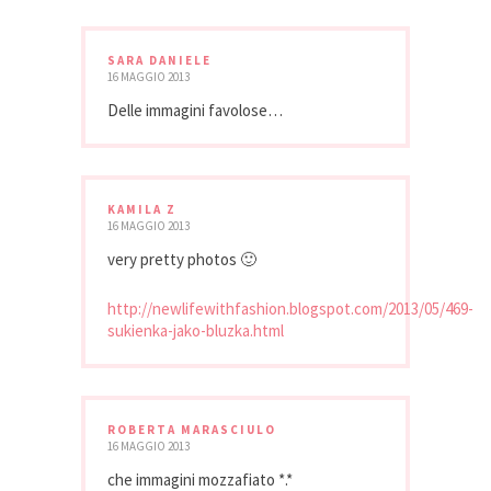
SARA DANIELE
16 MAGGIO 2013
Delle immagini favolose…
KAMILA Z
16 MAGGIO 2013
very pretty photos 🙂
http://newlifewithfashion.blogspot.com/2013/05/469-
sukienka-jako-bluzka.html
ROBERTA MARASCIULO
16 MAGGIO 2013
che immagini mozzafiato *.*