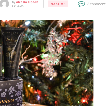
by
Alessia Cipolla
8 comment
MAKE UP
9 ANNI AGO