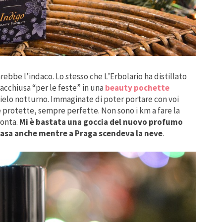
rebbe l’indaco. Lo stesso che L’Erbolario ha distillato
 racchiusa “per le feste” in una
beauty pochette
cielo notturno. Immaginate di poter portare con voi
e protette, sempre perfette. Non sono i km a fare la
fronta.
Mi è bastata una goccia del nuovo profumo
casa anche mentre a Praga scendeva la neve
.