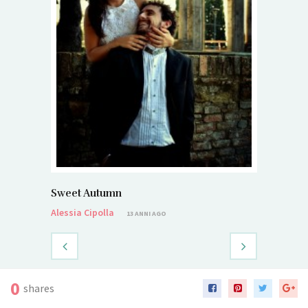
Sweet Autumn
Alessia Cipolla
13 ANNI AGO
0
shares