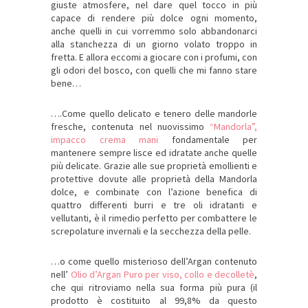
giuste atmosfere, nel dare quel tocco in più
capace di rendere più dolce ogni momento,
anche quelli in cui vorremmo solo abbandonarci
alla stanchezza di un giorno volato troppo in
fretta. E allora eccomi a giocare con i profumi, con
gli odori del bosco, con quelli che mi fanno stare
bene…
….Come quello delicato e tenero delle mandorle
fresche, contenuta nel nuovissimo
“Mandorla”,
impacco crema mani
fondamentale per
mantenere sempre lisce ed idratate anche quelle
più delicate. Grazie alle sue proprietà emollienti e
protettive dovute alle proprietà della Mandorla
dolce, e combinate con l’azione benefica di
quattro differenti burri e tre oli idratanti e
vellutanti, è il rimedio perfetto per combattere le
screpolature invernali e la secchezza della pelle.
…o come quello misterioso dell’Argan contenuto
nell’
Olio d’Argan Puro per viso, collo e decolletè
,
che qui ritroviamo nella sua forma più pura (il
prodotto è costituito al 99,8% da questo