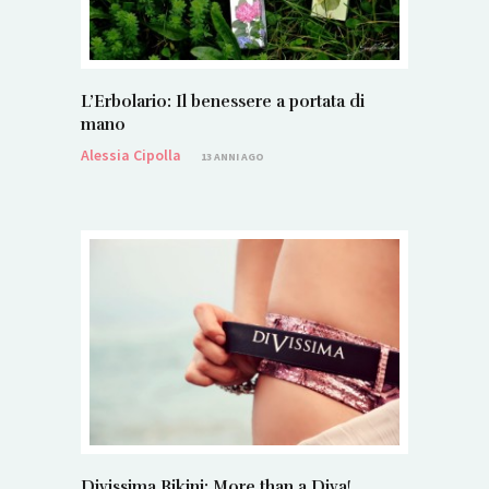
L’Erbolario: Il benessere a portata di
mano
Alessia Cipolla
13 ANNI AGO
Divissima Bikini: More than a Diva!