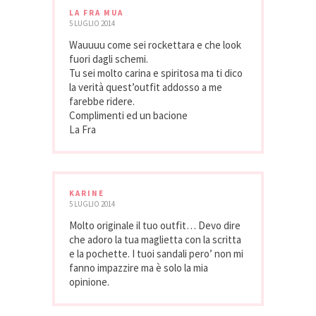
LA FRA MUA
5 LUGLIO 2014
Wauuuu come sei rockettara e che look
fuori dagli schemi.
Tu sei molto carina e spiritosa ma ti dico
la verità quest’outfit addosso a me
farebbe ridere.
Complimenti ed un bacione
La Fra
KARINE
5 LUGLIO 2014
Molto originale il tuo outfit… Devo dire
che adoro la tua maglietta con la scritta
e la pochette. I tuoi sandali pero’ non mi
fanno impazzire ma è solo la mia
opinione.