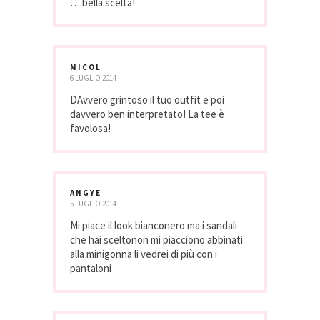
….bella scelta!
MICOL
6 LUGLIO 2014
DAvvero grintoso il tuo outfit e poi
davvero ben interpretato! La tee è
favolosa!
ANGYE
5 LUGLIO 2014
Mi piace il look bianconero ma i sandali
che hai sceltonon mi piacciono abbinati
alla minigonna li vedrei di più con i
pantaloni