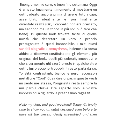
Buongiorno mie care, e buon fine settimana! Oggi
è arrivato finalmente il momento di mostrarvi un
outfit ideato ancora prima di avere tutti i capi,
assemblato idealmente e poi finalmente
diventato realtà (Ok, il cappello non era previsto,
ma secondo me un tocco in più non può fare che
bene). In questo look trovate tante di quelle
novità che decretare un vero e proprio
protagonista è quasi impossibile. I miei nuovi
sandali olografici
Sammydress
, insieme alla borsa
abbinata (Romwe) costituiscono gli elementi più
originali del look, quelli più colorati, innovativi e
che sicuramente utilizzerò presto in qualche altro
outfit (mi piacciono troppo!). Il resto parla da se:
Tonalità contrastanti, bianco e nero, accessori
metallici e “Cool”. Cosa dire di più..in queste vesti
mi sento me stessa, l’originalità resta sempre la
mia parola chiave. Ora aspetto solo le vostre
impressioni a riguardo! A prestissimo ragazzi!
Hello my dear, and good weekend! Today it’s finally
time to show you an outfit designed even before to
have all the pieces, ideally assembled and then