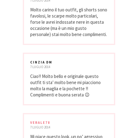
7 LUGLIO 2014
Molto carino il tuo outfit, gli shorts sono
favolosi, le scarpe molto particolari,
forse le avrei indossate nere in questa
occasione (ma è un mio gusto
personale) stai molto bene complimenti.
CINZIA DM
7 LUGLIO 2014
Ciao!! Molto bello e originale questo
outfit ti sta’ molto bene mi piacciono
molto la maglia e la pochette !!
Complimenti e buona serata 😉
VERALE78
7 LUGLIO 2014
Mi piace questo look..un po’ agressivo