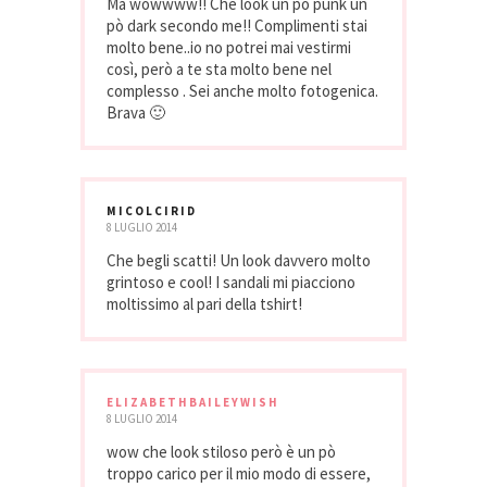
Ma wowwww!! Che look un pò punk un
pò dark secondo me!! Complimenti stai
molto bene..io no potrei mai vestirmi
così, però a te sta molto bene nel
complesso . Sei anche molto fotogenica.
Brava 🙂
MICOLCIRID
8 LUGLIO 2014
Che begli scatti! Un look davvero molto
grintoso e cool! I sandali mi piacciono
moltissimo al pari della tshirt!
ELIZABETHBAILEYWISH
8 LUGLIO 2014
wow che look stiloso però è un pò
troppo carico per il mio modo di essere,