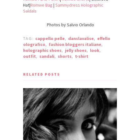
Hat|
Romwe Bag
|
Sammydress Holographic
Saldals
Photos by Salvio Orlando
TAG:
cappello pelle
,
danslavalise
,
effello
olografico
,
fashion bloggers italiane
,
holographic shoes
,
jelly shoes
,
look
,
outfit
,
sandali
,
shorts
,
t-shirt
RELATED POSTS