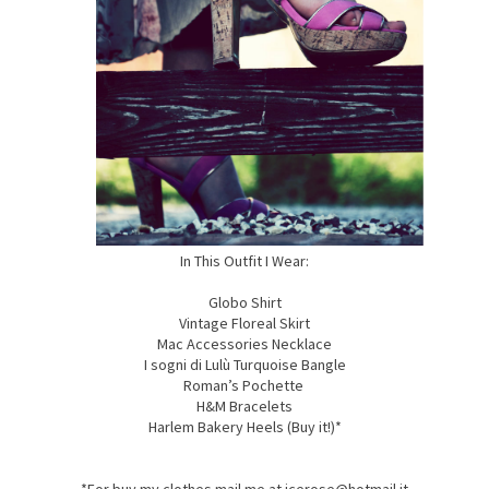
In This Outfit I Wear:
Globo Shirt
Vintage Floreal Skirt
Mac Accessories Necklace
I sogni di Lulù Turquoise Bangle
Roman’s Pochette
H&M Bracelets
Harlem Bakery Heels (Buy it!)
*
*For buy my clothes mail me at icerose@hotmail.it