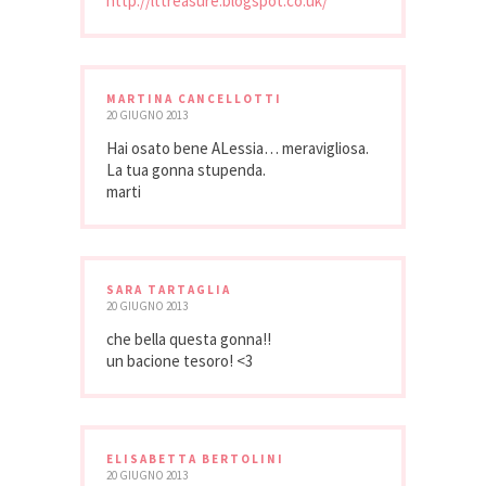
http://lttreasure.blogspot.co.uk/
MARTINA CANCELLOTTI
20 GIUGNO 2013
Hai osato bene ALessia… meravigliosa.
La tua gonna stupenda.
marti
SARA TARTAGLIA
20 GIUGNO 2013
che bella questa gonna!!
un bacione tesoro! <3
ELISABETTA BERTOLINI
20 GIUGNO 2013