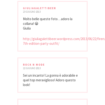
GIULIAGALETTIBEER
23 GIUGNO 2013
Molto belle queste foto…adoro la
collana! 😀
Giulia
http://giuliagalettibeer.wordpress.com/2013/06/22/fire
7th-edition-party-outfit/
ROCK N MODE
22 GIUGNO 2013
Sei un incanto! La gonna è adorabile e
quel top meraviglioso! Adoro questo
look!