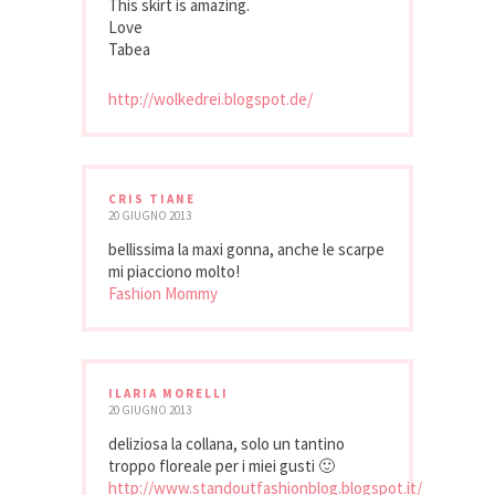
This skirt is amazing.
Love
Tabea
http://wolkedrei.blogspot.de/
CRIS TIANE
20 GIUGNO 2013
bellissima la maxi gonna, anche le scarpe
mi piacciono molto!
Fashion Mommy
ILARIA MORELLI
20 GIUGNO 2013
deliziosa la collana, solo un tantino
troppo floreale per i miei gusti 🙂
http://www.standoutfashionblog.blogspot.it/