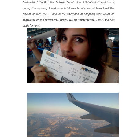
Fashionista” the Brazilian Roberto Sena’s blog “Lifebehavior”. And it was
during this morning I met wonderful people who would have lived this
adventure with me … and in the afternoon of shopping that would be
completed after a few hours .. but this will tell you tomorrow .. enjoy this first
aside for now;)