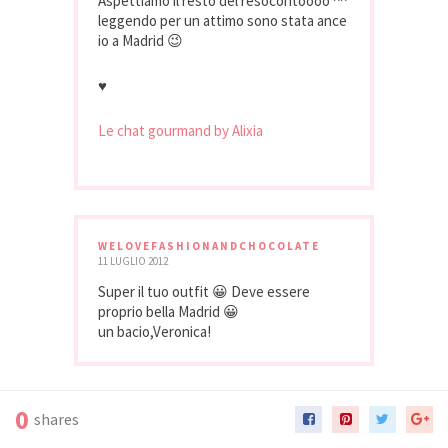
Aspettiamo il resto del resocontoooo ^^
leggendo per un attimo sono stata ance
io a Madrid 😉
♥
Le chat gourmand by Alixia
WELOVEFASHIONANDCHOCOLATE
11 LUGLIO 2012
Super il tuo outfit 😀 Deve essere
proprio bella Madrid 😀
un bacio,Veronica!
0
shares
ROSSELLA PADOLINO
11 LUGLIO 2012