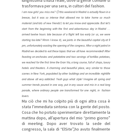
lunghissima sfilata reale, dove la gente comune si
trasformava per una sera, in cultori del fashion.
I am now girls! you miss me? 🙂 this weekend in Madrid is actually flown in a
breeze, but it was so intense that allowed me to take home so much
material (and lots of new friends!) to let you know and appreciate. But let’s
start from the beginning with the first and adventurous day in Madrid …
arrived twelve hours late because of a flight left too early (or us, we were
starting too late? Mmm I know it), we joints in the beautiful capital city at 9
pm, unfortunately wasting the opening of the congress. After a night patrol in
Madrid we decided to eat these tapas that we all have recommended! After
feasting on anchovies and patatatine and two servings of tortillas potatoes,
we reached for the first time the Gran Via, a long course, full of shops, luxury
hotels and theaters. A charming and beautiful place, very similar to those
scenes in New York, populated by other buildings and an incredible nightlife
and above all very addicted. Yeah guys what style! Imagine all spring and
summer trends poured in one way, put in any sauce and mix in a real long
parade, where ordinary people are transformed for one night, in fashion
lovers.
Ma ciò che mi ha colpito più di ogni altra cosa è
stata l’immediata sintonia con la gente del posto.
Cosa che ho potuto sperimentare direttamente la
mattina dopo, all’apertura del mio “primo giorno”
di meeting. Dopo aver trovato la sede del
congresso, la sala di “ElSite”,ho avuto finalmente