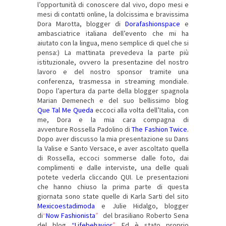
l’opportunità di conoscere dal vivo, dopo mesi e
mesi di contatti online, la dolcissima e bravissima
Dora Marotta, blogger di
Dorafashionspace
e
ambasciatrice italiana dell’evento che mi ha
aiutato con la lingua, meno semplice di quel che si
pensa:) La mattinata prevedeva la parte più
istituzionale, ovvero la presentazine del nostro
lavoro e del nostro sponsor tramite una
conferenza, trasmessa in streaming mondiale.
Dopo l’apertura da parte della blogger spagnola
Marian Demenech e del suo bellissimo blog
Que Tal Me Queda
eccoci alla volta dell’Italia, con
me, Dora e la mia cara compagna di
avventure Rossella Padolino di
The Fashion Twice
.
Dopo aver discusso la mia presentazione su Dans
la Valise e Santo Versace, e aver ascoltato quella
di Rossella, eccoci sommerse dalle foto, dai
complimenti e dalle interviste, una delle quali
potete vederla cliccando QUI. Le presentazioni
che hanno chiuso la prima parte di questa
giornata sono state quelle di Karla Sarti del sito
Mexicoestadimoda
e Julie Hidalgo, blogger
di
“
Now Fashionista
”
del brasiliano Roberto Sena
del blog
“Lifebehavior
”
. Ed è stato proprio