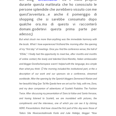
durante questa mattinata che ho conosciuto le
persone splendide che avrebbero vissuto con me
quest’avventura…e anche il pomeriggio di
shopping che si sarebbe consumato dopo
qualche ora..ma di questo vi racconterò
domani..godetevi questa prima parte per
adesso;)
But what struck me more than anything was the immediate harmony with
the locals. What I have experienced firsthand the morning after the opening
of my “first day” of meetings. Once you find the conference venue, the hall of
“ElSite,” I finally had the opportunity to meet live, after months and months
of online contact, the lovely and talented Dora Marotta, Italian ambassador
and blogger Dorafashionspace event I helped with the language, less simple
than what you think 🙂 the morning included the institutional part, or the a
description of our work and our sponsors via a conference, streamed
worldwide. After the opening by the Spanish bloggers Demenech Marian and
her beautiful blog Que Tal Me Queda here we set out for Italy, with me, Dora,
and my dear companion of adventures of Scarlett Padolino The Fashion
Twice. After discussing my presentation of Dans la Valise and Santo Versace,
and having listened to Scarlett, we are inundated with pictures, the
compliments and the interviews, one of which you can see it by clicking
HERE. Presentations that have closed the first part of this day were those of
Tailors Site Mexicoestadimoda Karla and Julie Hidalgo, blogger “Now