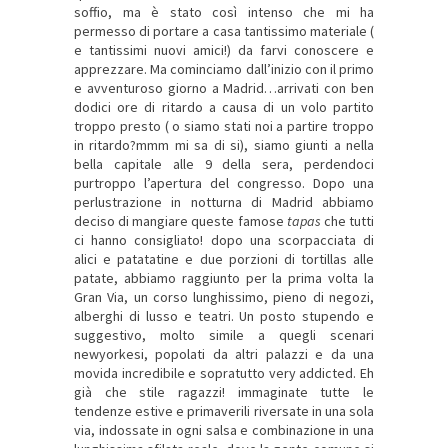
soffio, ma è stato così intenso che mi ha
permesso di portare a casa tantissimo materiale (
e tantissimi nuovi amici!) da farvi conoscere e
apprezzare. Ma cominciamo dall’inizio con il primo
e avventuroso giorno a Madrid…arrivati con ben
dodici ore di ritardo a causa di un volo partito
troppo presto ( o siamo stati noi a partire troppo
in ritardo?mmm mi sa di si), siamo giunti a nella
bella capitale alle 9 della sera, perdendoci
purtroppo l’apertura del congresso. Dopo una
perlustrazione in notturna di Madrid abbiamo
deciso di mangiare queste famose
tapas
che tutti
ci hanno consigliato! dopo una scorpacciata di
alici e patatatine e due porzioni di tortillas alle
patate, abbiamo raggiunto per la prima volta la
Gran Via, un corso lunghissimo, pieno di negozi,
alberghi di lusso e teatri. Un posto stupendo e
suggestivo, molto simile a quegli scenari
newyorkesi, popolati da altri palazzi e da una
movida incredibile e sopratutto very addicted. Eh
già che stile ragazzi! immaginate tutte le
tendenze estive e primaverili riversate in una sola
via, indossate in ogni salsa e combinazione in una