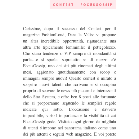
CONTEST
FOCUSGOSSIP
Carissime, dopo il successo del Contest per il
magazine FashionLoud, Dans la Valise vi propone
un altra incredibile opportunità, riguardante una
altra arte tipicamente femminile: il pettegolezzo.
Che siano tendenze o ViP sempre di mondanità si
parla…e si sparla, sopratutto se di mezzo c’è
FocusGossip, uno dei siti più rinomati degli ultimi
mesi, aggionato quotidanamente con scoop e
immagini sempre nuovi! Questo contest è mirato a
scoprire nuovi talenti che scrivano e si occupino
proprio di scovare le news più piccanti e interessanti
dello Star System, e offre ben 8 posti alle fortunate
che si proporranno seguendo le semplici regole
indicate qui sotto. L’occasione è davvero
imperdibile, visto l’importanza e la visibilità di cui
FocusGossip gode. Visitato ogni giorno da migliaia
di utenti s’impone nel panorama italiano come uno
dei più attenti e seguiti web magazine. E voi potete