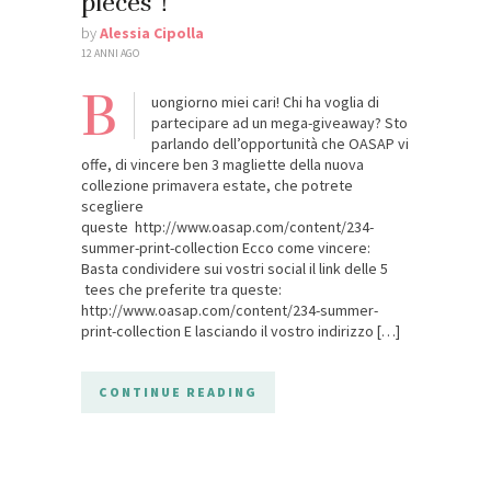
pieces！
by
Alessia Cipolla
12 ANNI AGO
B
uongiorno miei cari! Chi ha voglia di
partecipare ad un mega-giveaway? Sto
parlando dell’opportunità che OASAP vi
offe, di vincere ben 3 magliette della nuova
collezione primavera estate, che potrete
scegliere
queste http://www.oasap.com/content/234-
summer-print-collection Ecco come vincere:
Basta condividere sui vostri social il link delle 5
tees che preferite tra queste:
http://www.oasap.com/content/234-summer-
print-collection E lasciando il vostro indirizzo […]
CONTINUE READING