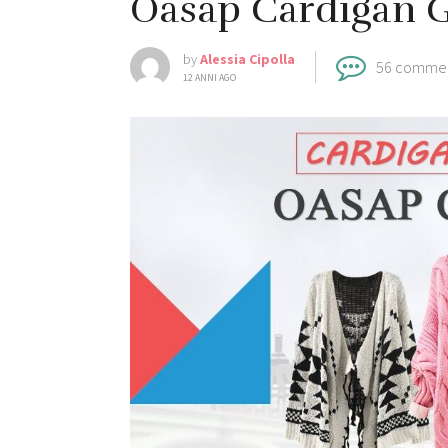
Oasap Cardigan 
by
Alessia Cipolla
56 comme
12 ANNI AGO