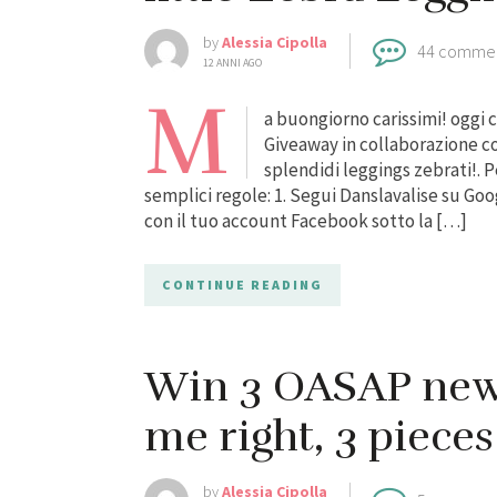
by
Alessia Cipolla
44 comme
12 ANNI AGO
M
a buongiorno carissimi! oggi 
Giveaway in collaborazione c
splendidi leggings zebrati!.
semplici regole: 1. Segui Danslavalise su G
con il tuo account Facebook sotto la […]
CONTINUE READING
Win 3 OASAP new 
me right, 3 piece
by
Alessia Cipolla