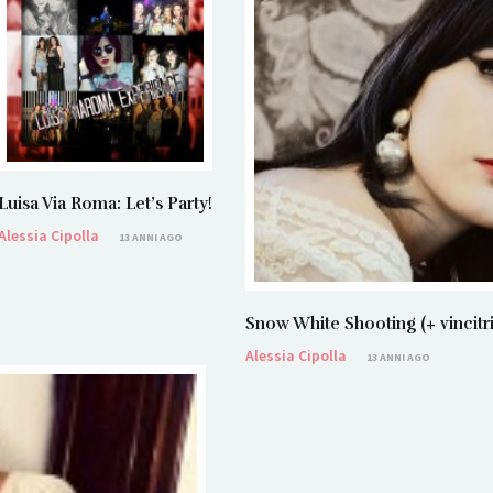
Luisa Via Roma: Let’s Party!
Alessia Cipolla
13 ANNI AGO
Snow White Shooting (+ vincit
Alessia Cipolla
13 ANNI AGO