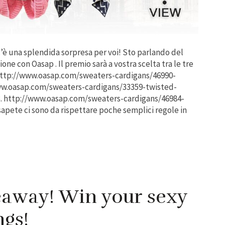
’è una splendida sorpresa per voi! Sto parlando del
ne con Oasap . Il premio sarà a vostra scelta tra le tre
 http://www.oasap.com/sweaters-cardigans/46990-
www.oasap.com/sweaters-cardigans/33359-twisted-
. http://www.oasap.com/sweaters-cardigans/46984-
pete ci sono da rispettare poche semplici regole in
way! Win your sexy
ngs!