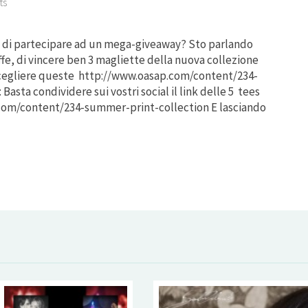
ts
ia di partecipare ad un mega-giveaway? Sto parlando
fe, di vincere ben 3 magliette della nuova collezione
scegliere queste http://www.oasap.com/content/234-
sta condividere sui vostri social il link delle 5 tees
.com/content/234-summer-print-collection E lasciando