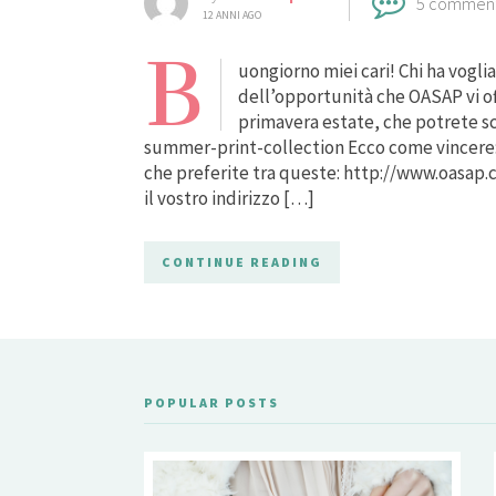
5 commen
12 ANNI AGO
B
uongiorno miei cari! Chi ha vogl
dell’opportunità che OASAP vi of
primavera estate, che potrete 
summer-print-collection Ecco come vincere: Ba
che preferite tra queste: http://www.oasap
il vostro indirizzo […]
CONTINUE READING
POPULAR POSTS