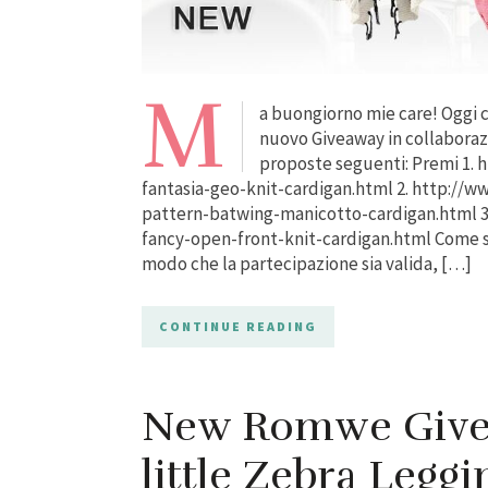
M
a buongiorno mie care! Oggi c
nuovo Giveaway in collaborazio
proposte seguenti: Premi 1.
fantasia-geo-knit-cardigan.html 2. http://
pattern-batwing-manicotto-cardigan.html 3
fancy-open-front-knit-cardigan.html Come sa
modo che la partecipazione sia valida, […]
CONTINUE READING
New Romwe Givea
little Zebra Leggi