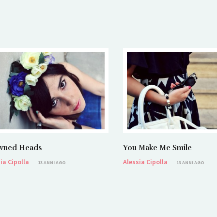
You Make Me Smile
wned Heads
Alessia Cipolla
ia Cipolla
13 ANNI AGO
13 ANNI AGO