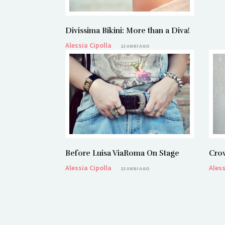
Divissima Bikini: More than a Diva!
Alessia Cipolla
13 ANNI AGO
Before Luisa ViaRoma On Stage
Cro
Alessia Cipolla
Aless
13 ANNI AGO