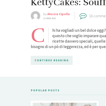
KettyCakes: Souff
by
Alessia Cipolla
16 comme
12 ANNI AGO
C
hi ha vogliadi un bel dolce oggi
questo che voglio imparare qual
ricette davvero speciali, quell
bisogno di un pò di leggerezza, ed è per que
CONTINUE READING
POPULAR POSTS