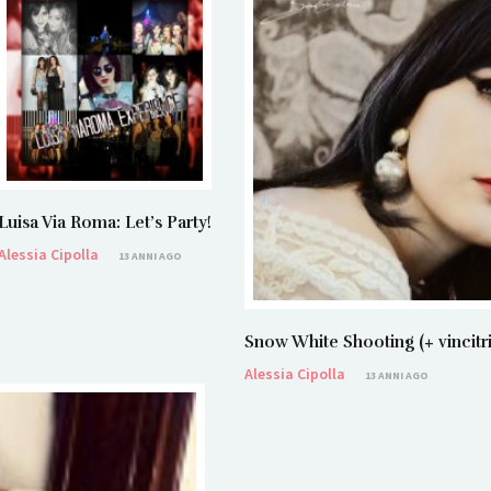
Luisa Via Roma: Let’s Party!
Alessia Cipolla
13 ANNI AGO
Snow White Shooting (+ vincit
Alessia Cipolla
13 ANNI AGO