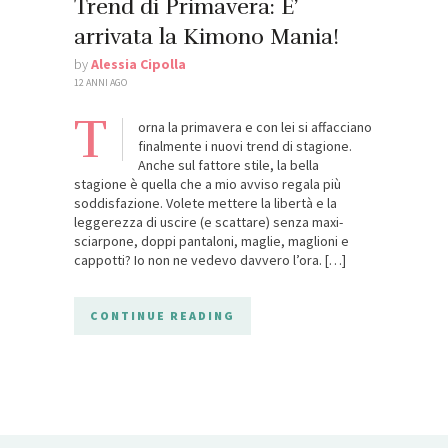
Trend di Primavera: E’
arrivata la Kimono Mania!
by
Alessia Cipolla
12 ANNI AGO
T
orna la primavera e con lei si affacciano
finalmente i nuovi trend di stagione.
Anche sul fattore stile, la bella
stagione è quella che a mio avviso regala più
soddisfazione. Volete mettere la libertà e la
leggerezza di uscire (e scattare) senza maxi-
sciarpone, doppi pantaloni, maglie, maglioni e
cappotti? Io non ne vedevo davvero l’ora. […]
CONTINUE READING