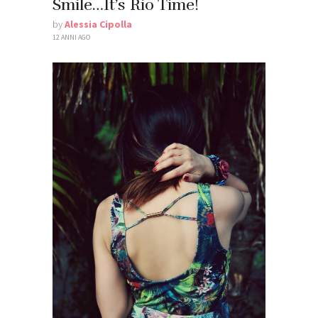
Smile…It’s Rio Time!
by
Alessia Cipolla
12 ANNI AGO