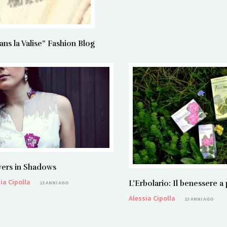
 la Valise” Fashion Blog
ers in Shadows
ia Cipolla
L’Erbolario: Il benessere a
13 ANNI AGO
Alessia Cipolla
13 ANNI AGO