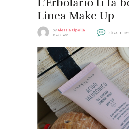
L’Erbolario ti fa 
Linea Make Up
by
Alessia Cipolla
26 comme
12 ANNI AGO