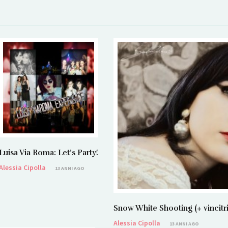
Luisa Via Roma: Let’s Party!
Alessia Cipolla
13 ANNI AGO
Snow White Shooting (+ vincit
Alessia Cipolla
13 ANNI AGO