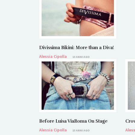
Divissima Bikini: More than a Diva!
Alessia Cipolla
13 ANNI AGO
Before Luisa ViaRoma On Stage
Cro
Alessia Cipolla
Aless
13 ANNI AGO