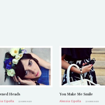
You Make Me Smile
wned Heads
Alessia Cipolla
ia Cipolla
13 ANNI AGO
13 ANNI AGO