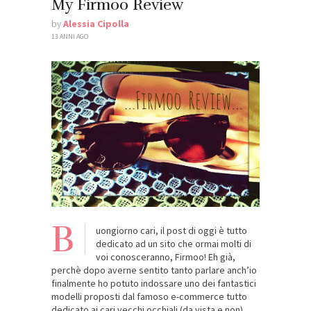
My Firmoo Review
by
Alessia Cipolla
13 ANNI AGO
B
uongiorno cari, il post di oggi è tutto
dedicato ad un sito che ormai molti di
voi conosceranno, Firmoo! Eh già,
perchè dopo averne sentito tanto parlare anch’io
finalmente ho potuto indossare uno dei fantastici
modelli proposti dal famoso e-commerce tutto
dedicato ai cari vecchi occhiali (da vista e non).