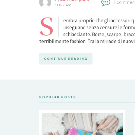
2 commen
14 ANNI AGO
S
embra proprio che gli accessori que
inseguano senza censure le forme 
schiacciante. Borse, scarpe, brac
terribilmente fashion. Tra la miriade di nuov
CONTINUE READING
POPULAR POSTS