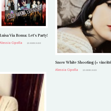
Luisa Via Roma: Let’s Party!
Alessia Cipolla
13 ANNI AGO
Snow White Shooting (+ vincit
Alessia Cipolla
13 ANNI AGO