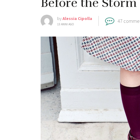
Before the Storm
by
Alessia Cipolla
47 comme
13 ANNI AGO