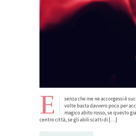
E
senza che me ne accorgessi è succ
volte basta davvero poco per acce
magico abito rosso, se questo gia
centro città, se gli abili scatti di […]