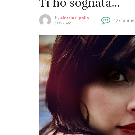
Ti ho sognata…
by
Alessia Cipolla
42 comme
12 ANNI AGO