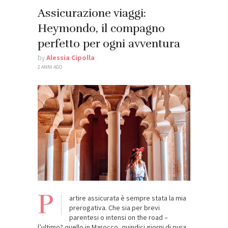
Assicurazione viaggi:
Heymondo, il compagno
perfetto per ogni avventura
by
Alessia Cipolla
2 ANNI AGO
P
artire assicurata è sempre stata la mia
prerogativa. Che sia per brevi
parentesi o intensi on the road –
l’ultimo? quello in Marocco, quindici giorni di pura