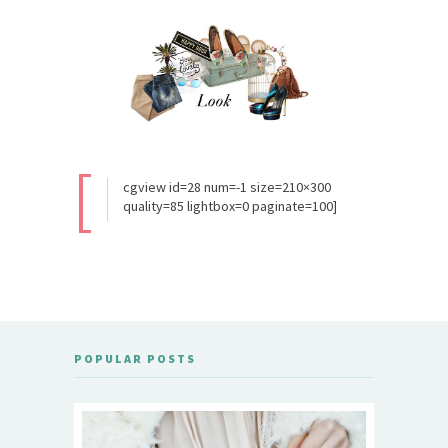
[
cgview id=28 num=-1 size=210×300
quality=85 lightbox=0 paginate=100]
POPULAR POSTS