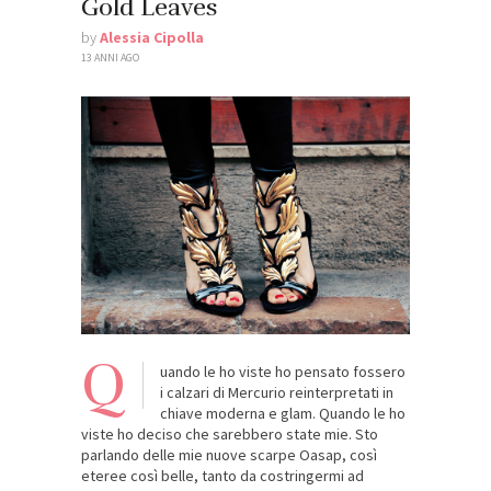
Gold Leaves
by
Alessia Cipolla
13 ANNI AGO
Q
uando le ho viste ho pensato fossero
i calzari di Mercurio reinterpretati in
chiave moderna e glam. Quando le ho
viste ho deciso che sarebbero state mie. Sto
parlando delle mie nuove scarpe Oasap, così
eteree così belle, tanto da costringermi ad