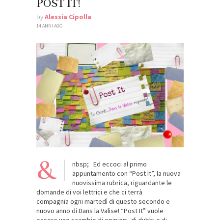
POST IT!
by
Alessia Cipolla
14 ANNI AGO
&
nbsp; Ed eccoci al primo
appuntamento con “Post It”, la nuova
nuovissima rubrica, riguardante le
domande di voi lettrici e che ci terrà
compagnia ogni martedì di questo secondo e
nuovo anno di Dans la Valise! “Post It” vuole
essere uno scambio di opinioni, di dubbi e di