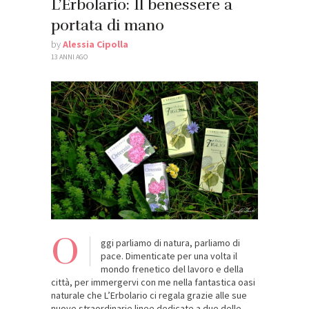
L’Erbolario: Il benessere a
portata di mano
by
Alessia Cipolla
13 ANNI AGO
O
ggi parliamo di natura, parliamo di
pace. Dimenticate per una volta il
mondo frenetico del lavoro e della
città, per immergervi con me nella fantastica oasi
naturale che L’Erbolario ci regala grazie alle sue
nuove straordinarie linee dedicate a due delle