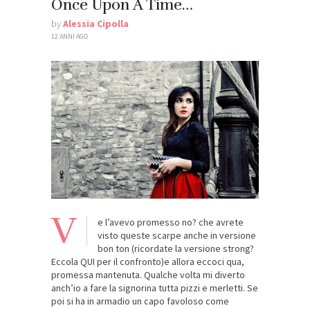
Once Upon A Time…
by
Alessia Cipolla
12 ANNI AGO
V
e l’avevo promesso no? che avrete
visto queste scarpe anche in versione
bon ton (ricordate la versione strong?
Eccola QUI per il confronto)e allora eccoci qua,
promessa mantenuta. Qualche volta mi diverto
anch’io a fare la signorina tutta pizzi e merletti. Se
poi si ha in armadio un capo favoloso come