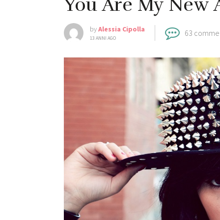
You Are My New 
by
Alessia Cipolla
63 comme
13 ANNI AGO