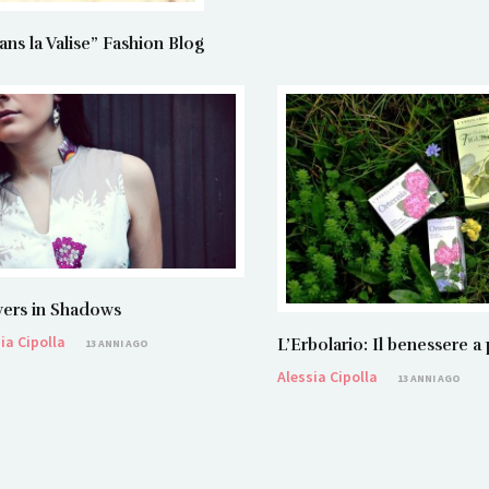
 la Valise” Fashion Blog
ers in Shadows
ia Cipolla
L’Erbolario: Il benessere a
13 ANNI AGO
Alessia Cipolla
13 ANNI AGO