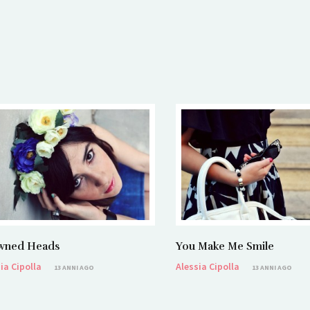
You Make Me Smile
wned Heads
Alessia Cipolla
ia Cipolla
13 ANNI AGO
13 ANNI AGO