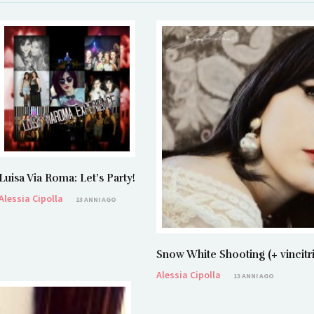
Luisa Via Roma: Let’s Party!
Alessia Cipolla
13 ANNI AGO
Snow White Shooting (+ vincit
Alessia Cipolla
13 ANNI AGO