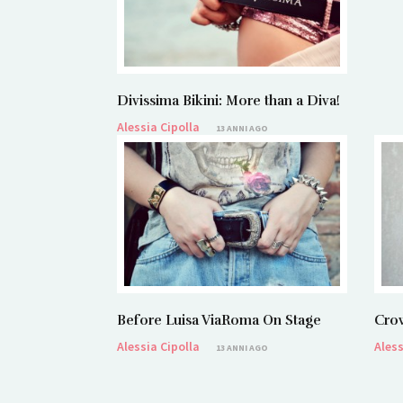
Divissima Bikini: More than a Diva!
Alessia Cipolla
13 ANNI AGO
Before Luisa ViaRoma On Stage
Cro
Alessia Cipolla
Aless
13 ANNI AGO