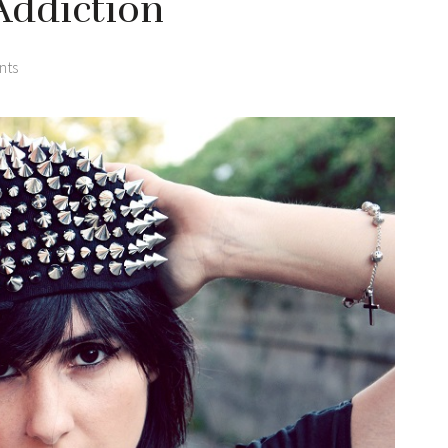
Addiction
nts