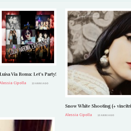
Luisa Via Roma: Let’s Party!
Alessia Cipolla
13 ANNI AGO
Snow White Shooting (+ vincit
Alessia Cipolla
13 ANNI AGO