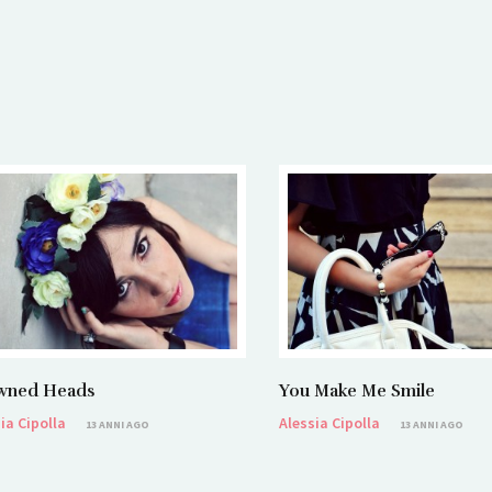
You Make Me Smile
wned Heads
Alessia Cipolla
ia Cipolla
13 ANNI AGO
13 ANNI AGO