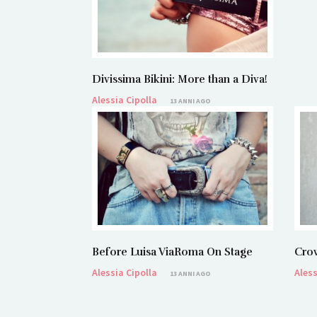
Divissima Bikini: More than a Diva!
Alessia Cipolla
13 ANNI AGO
Before Luisa ViaRoma On Stage
Cro
Alessia Cipolla
Aless
13 ANNI AGO