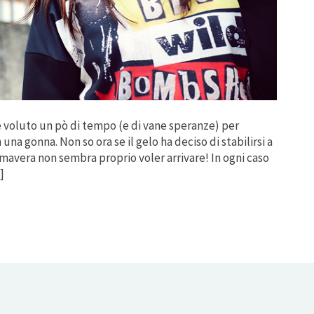
è voluto un pò di tempo (e di vane speranze) per
na gonna. Non so ora se il gelo ha deciso di stabilirsi a
imavera non sembra proprio voler arrivare! In ogni caso
]