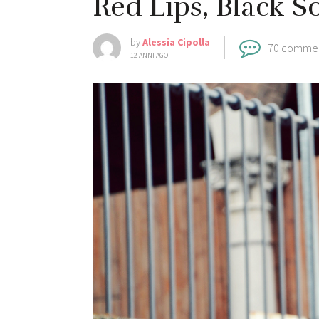
Red Lips, Black S
by
Alessia Cipolla
70 comme
12 ANNI AGO