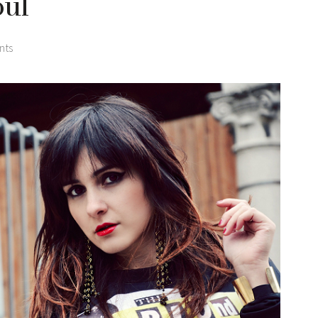
oul
nts