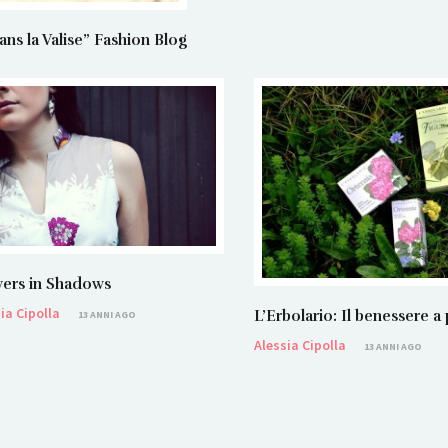
 la Valise” Fashion Blog
ers in Shadows
ia Cipolla
L’Erbolario: Il benessere a
13 ANNI AGO
Alessia Cipolla
13 ANNI AGO