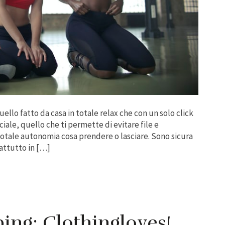
llo fatto da casa in totale relax che con un solo click
iale, quello che ti permette di evitare file e
 totale autonomia cosa prendere o lasciare. Sono sicura
attutto in […]
ng: Clothingloves!