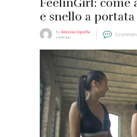
FeelinGirl: come 
e snello a portata 
by
Alessia Cipolla
3 commen
6 ANNI AGO