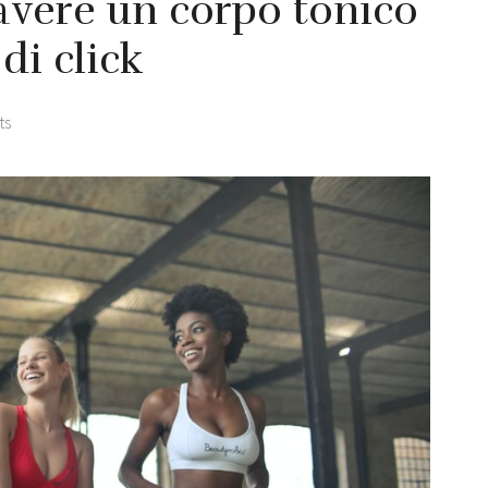
avere un corpo tonico
di click
ts