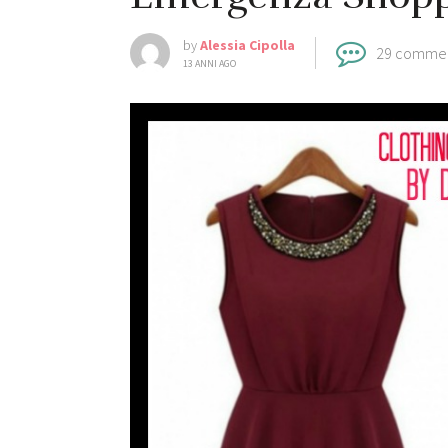
by
Alessia Cipolla
29 comme
13 ANNI AGO