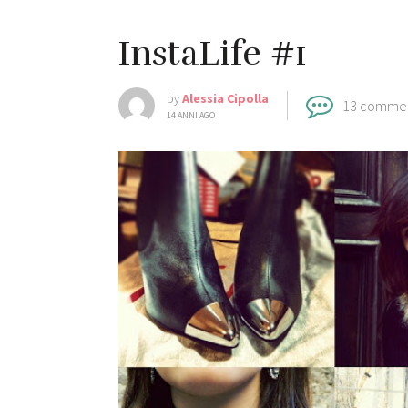
InstaLife #1
by
Alessia Cipolla
13 comme
14 ANNI AGO