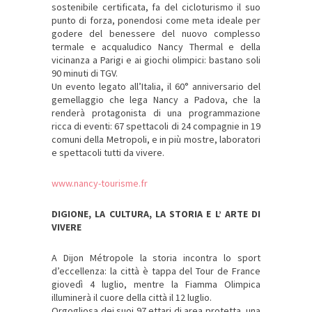
sostenibile certificata, fa del cicloturismo il suo
punto di forza, ponendosi come meta ideale per
godere del benessere del nuovo complesso
termale e acqualudico Nancy Thermal e della
vicinanza a Parigi e ai giochi olimpici: bastano soli
90 minuti di TGV.
Un evento legato all’Italia, il 60° anniversario del
gemellaggio che lega Nancy a Padova, che la
renderà protagonista di una programmazione
ricca di eventi: 67 spettacoli di 24 compagnie in 19
comuni della Metropoli, e in più mostre, laboratori
e spettacoli tutti da vivere.
www.nancy-tourisme.fr
DIGIONE, LA CULTURA, LA STORIA E L’ ARTE DI
VIVERE
A Dijon Métropole la storia incontra lo sport
d’eccellenza: la città è tappa del Tour de France
giovedì 4 luglio, mentre la Fiamma Olimpica
illuminerà il cuore della città il 12 luglio.
Orgogliosa dei suoi 97 ettari di area protetta, una