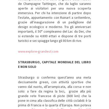
de Champagne Taittinger, che da luglio saranno
aperte ai visitatori per una nuova scoperta
immersiva. Per chi ha intenzione di partire dopo
l’estate, appuntamento con Ruinart a settembre,
grazie all’inaugurazione di un padiglione dal
design ecologico e moderno. Tra gli anniversari
importanti, il 50° compleanno del Lac du Der, che
si estende su 4.800 ettari e dispone di tre porti
turistici e sei spiagge lungo gli 80 km di rive.
www.explore-grandest.com
STRASBURGO, CAPITALE MONDIALE DEL LIBRO
E NON SOLO
Strasburgo si conferma quest’anno una meta
decisamente green, con attività sportive che
vanno dal nuoto, all’arrampicata, alla corsa e non
solo: a fare da regina la bici, grazie alla più
grande rete francese di piste (600 km) che la
pone in cima alla classifica delle città ciclabili: è la
prima di Francia e la quarta d’Europa. Non poteva