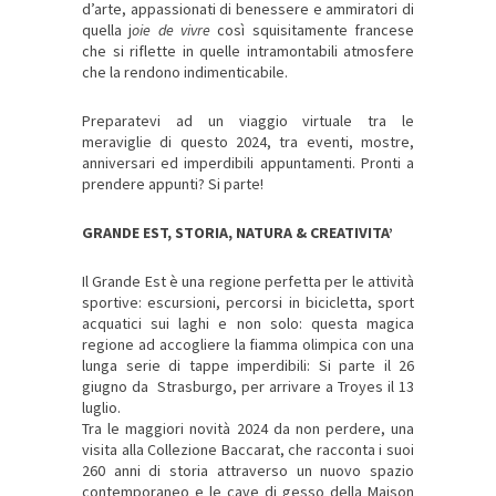
d’arte, appassionati di benessere e ammiratori di
quella j
oie de vivre
così squisitamente francese
che si riflette in quelle intramontabili atmosfere
che la rendono indimenticabile.
Preparatevi ad un viaggio virtuale tra le
meraviglie di questo 2024, tra eventi, mostre,
anniversari ed imperdibili appuntamenti. Pronti a
prendere appunti? Si parte!
GRANDE EST, STORIA, NATURA & CREATIVITA’
Il Grande Est è una regione perfetta per le attività
sportive: escursioni, percorsi in bicicletta, sport
acquatici sui laghi e non solo: questa magica
regione ad accogliere la fiamma olimpica con una
lunga serie di tappe imperdibili: Si parte il 26
giugno da Strasburgo, per arrivare a Troyes il 13
luglio.
Tra le maggiori novità 2024 da non perdere, una
visita alla Collezione Baccarat, che racconta i suoi
260 anni di storia attraverso un nuovo spazio
contemporaneo e le cave di gesso della Maison