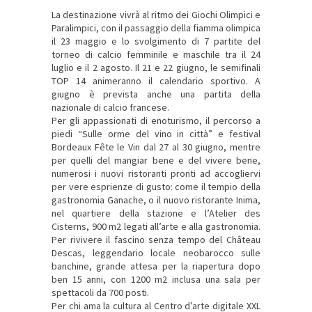
La destinazione vivrà al ritmo dei Giochi Olimpici e
Paralimpici, con il passaggio della fiamma olimpica
il 23 maggio e lo svolgimento di 7 partite del
torneo di calcio femminile e maschile tra il 24
luglio e il 2 agosto. Il 21 e 22 giugno, le semifinali
TOP 14 animeranno il calendario sportivo. A
giugno è prevista anche una partita della
nazionale di calcio francese.
Per gli appassionati di enoturismo, il percorso a
piedi “Sulle orme del vino in città” e festival
Bordeaux Fête le Vin dal 27 al 30 giugno, mentre
per quelli del mangiar bene e del vivere bene,
numerosi i nuovi ristoranti pronti ad accogliervi
per vere esprienze di gusto: come il tempio della
gastronomia Ganache, o il nuovo ristorante Inima,
nel quartiere della stazione e l’Atelier des
Cisterns, 900 m2 legati all’arte e alla gastronomia.
Per rivivere il fascino senza tempo del Château
Descas, leggendario locale neobarocco sulle
banchine, grande attesa per la riapertura dopo
ben 15 anni, con 1200 m2 inclusa una sala per
spettacoli da 700 posti.
Per chi ama la cultura al Centro d’arte digitale XXL