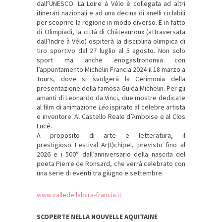
dall’UNESCO. La Loire à Vélo è collegata ad altri
itinerari nazionali e ad una decina di anelli ciclabili
per scoprire la regione in modo diverso. E in fatto
di Olimpiadi, la città di Châteauroux (attraversata
dall’Indre à Vélo) ospiterà la disciplina olimpica di
tiro sportivo dal 27 luglio al 5 agosto. Non solo
sport ma anche enogastronomia con
l’appuntamento Michelin Francia 2024 il 18 marzo a
Tours, dove si svolgerà la Cerimonia della
presentazione della famosa Guida Michelin. Per gli
amanti di Leonardo da Vinci, due mostre dedicate
al film di animazione
Léo
ispirato al celebre artista
e inventore: Al Castello Reale d’Amboise e al Clos
Lucé.
A proposito di arte e letteratura, il
prestigioso Festival Ar(t)chipel, previsto fino al
2026 e i 500° dall’anniversario della nascita del
poeta Pierre de Ronsard, che verrà celebrato con
una serie di eventi tra giugno e settembre.
www.valledellaloira-francia.it
SCOPERTE NELLA NOUVELLE AQUITAINE