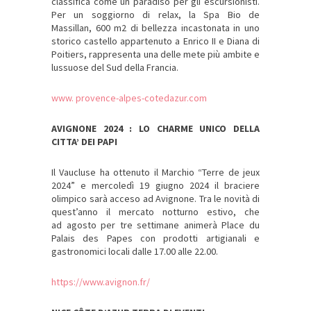
classifica come un paradiso per gli escursionisti.
Per un soggiorno di relax, la Spa Bio de
Massillan, 600 m2 di bellezza incastonata in uno
storico castello appartenuto a Enrico II e Diana di
Poitiers, rappresenta una delle mete più ambite e
lussuose del Sud della Francia.
www. provence-alpes-cotedazur.com
AVIGNONE 2024 : LO CHARME UNICO DELLA
CITTA’ DEI PAPI
Il Vaucluse ha ottenuto il Marchio “Terre de jeux
2024” e mercoledì 19 giugno 2024 il braciere
olimpico sarà acceso ad Avignone. Tra le novità di
quest’anno il mercato notturno estivo, che
ad agosto per tre settimane animerà Place du
Palais des Papes con prodotti artigianali e
gastronomici locali dalle 17.00 alle 22.00.
https://www.avignon.fr/