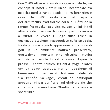
Con 2.500 ettari e 7 km di spiagge e calette, un
concept di hotel 5 stelle unico. Incastonate tra
macchia mediterranea e spiagge, 20 bergeries e
case del ‘600 restaurate nel rispetto
dell’architettura tradizionale corsa e l’Hôtel de la
Ferme, fra eccellenza e discrezione. Un’infinità di
attività a disposizione degli ospiti per rigenerarsi
a Murtoli, e vivere il luogo tutto l’anno in
qualunque stagione. Passeggiate sulla spiaggia,
trekking con una guida appassionata, percorsi di
golf in un ambiente naturale preservato,
equitazione, mountain bike elettrica, attività
acquatiche, paddle board e kayak disponibili
presso il centro nautico, lezioni di yoga, pilates
con un coach sportivo. Per un soggiorno di
benessere, un vero must i trattamenti detox di
“La Pensée Sauvage”, creati da naturopati
appassionati per purificarsi ed eliminare ciò che
impedisce di vivere bene. Obiettivo: il benessere
sostenibile.
www.murtoli.com