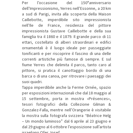
Per l’occasione del 150°anniversario
dell’Impressionismo, Yerres nell’Essonne, a 20 km
a sud di Parigi, invita alla scoperta della Maison
Caillebotte, imperdibile sito impressionista
nell’Ile de France, residenza del pittore
impressionista Gustave Caillebotte e della sua
famiglia tra il 1860 e il 1879. Il grande parco di 11
ettari, costellato di alberi straordinari e edifici
ornamentali è il luogo ideale per passeggiate
tonificanti e per riscoprire il fascino di una delle
correnti artistiche più famose di sempre. E sul
fiume Yerres che delimita il parco, tanto caro al
pittore, si pratica il canottaggio bordo di una
barca o di una canoa, per ritrovare i paesaggi dei
suoi quadri.
Tappa imperdibile anche la Ferme Ornée, spazio
per esposizioni internazionali che dal 18 maggio al
15 settembre, porta in mostra «Présences»,
tesori fotografici della Collezione Gilman &
Gonzalez-Falla, mentre nell’Orangerie è visitabile
la mostra sulla fotografa svizzera “Béatrice Helg
– Un mondo luminoso” dal 6 aprile al 23 giugno e
dal 29 giugno al 6 ottobre l’esposizione sull’artista
israeliano Ofer Josef.