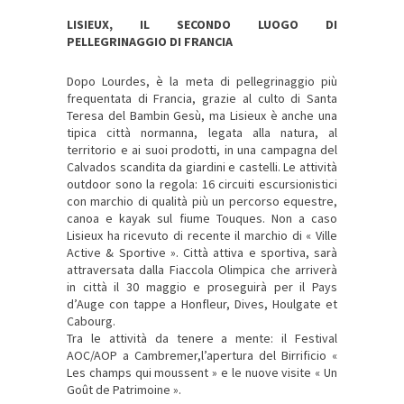
LISIEUX, IL SECONDO LUOGO DI
PELLEGRINAGGIO DI FRANCIA
Dopo Lourdes, è la meta di pellegrinaggio più
frequentata di Francia, grazie al culto di Santa
Teresa del Bambin Gesù, ma Lisieux è anche una
tipica città normanna, legata alla natura, al
territorio e ai suoi prodotti, in una campagna del
Calvados scandita da giardini e castelli. Le attività
outdoor sono la regola: 16 circuiti escursionistici
con marchio di qualità più un percorso equestre,
canoa e kayak sul fiume Touques. Non a caso
Lisieux ha ricevuto di recente il marchio di « Ville
Active & Sportive ». Città attiva e sportiva, sarà
attraversata dalla Fiaccola Olimpica che arriverà
in città il 30 maggio e proseguirà per il Pays
d’Auge con tappe a Honfleur, Dives, Houlgate et
Cabourg.
Tra le attività da tenere a mente: il Festival
AOC/AOP a Cambremer,l’apertura del Birrificio «
Les champs qui moussent » e le nuove visite « Un
Goût de Patrimoine ».