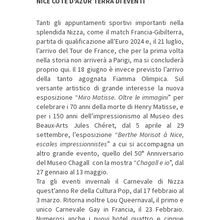
NICE CÔTE D’AZUR TERRA DI EVENTI
Tanti gli appuntamenti sportivi importanti nella
splendida Nizza, come il match Francia-Gibilterra,
partita di qualificazione all’Euro 2024 e, il 21 luglio,
l’arrivo del Tour de France, che per la prima volta
nella storia non arriverà a Parigi, ma si concluderà
proprio qui. Il 18 giugno è invece previsto l’arrivo
della tanto agognata Fiamma Olimpica. Sul
versante artistico di grande interesse la nuova
esposizione “
Miro Matisse. Oltre le immagini
” per
celebrare i 70 anni della morte di Henry Matisse, e
per i 150 anni dell’impressionismo al Museo des
Beaux-Arts Jules Chéret, dal 5 aprile al 29
settembre, l’esposizione “
Berthe Morisot à Nice,
escales impressionnistes
” a cui si accompagna un
altro grande evento, quello del 50° Anniversario
del Museo Chagall con la mostra “
Chagall e io
”, dal
27 gennaio al 13 maggio.
Tra gli eventi invernali il Carnevale di Nizza
quest’anno Re della Cultura Pop, dal 17 febbraio al
3 marzo. Ritorna inoltre Lou Queernaval, il primo e
unico Carnevale Gay in Francia, il 23 Febbraio.
Numerosi anche i nuovi hotel quattro e cinque