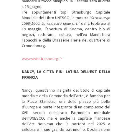
mancare il tocco olimpico: la Fiaccola sarà in città
il 26 giugno.
Tre appuntamenti top: Strasburgo Capitale
Mondiale del Libro UNESCO, la mostra
“Strasburgo
1560-1600. La rinascita delle arti”
dal 2 febbraio al
19 maggio, l’apertura di Kooma, centro bio di
negozi, ristoranti, cultura, nell’ex Manifattura
Tabacchi e della Brasserie Perle nel quartiere di
Cronenbourg.
www.visitstrasbourg.fr
NANCY, LA CITTA PIU’ LATINA DELL’EST DELLA
FRANCIA
Nancy, quest’anno insignita del titolo di capitale
mondiale della Commedia dell’Arte, è famosa per
la Place Stanislas, una delle piazze più belle
d’Europa e parte integrante di un complesso del
XVIII secolo dichiarato Patrimonio mondiale
dell’UNESCO, ma è anche la capitale francese
dell’Art Nouveau che la porterà nel 2025 a
celebrare il suo grande patrimonio. Destinazione