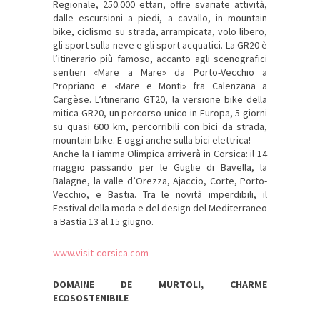
Regionale, 250.000 ettari, offre svariate attività,
dalle escursioni a piedi, a cavallo, in mountain
bike, ciclismo su strada, arrampicata, volo libero,
gli sport sulla neve e gli sport acquatici. La GR20 è
l’itinerario più famoso, accanto agli scenografici
sentieri «Mare a Mare» da Porto-Vecchio a
Propriano e «Mare e Monti» fra Calenzana a
Cargèse. L’itinerario GT20, la versione bike della
mitica GR20, un percorso unico in Europa, 5 giorni
su quasi 600 km, percorribili con bici da strada,
mountain bike. E oggi anche sulla bici elettrica!
Anche la Fiamma Olimpica arriverà in Corsica: il 14
maggio passando per le Guglie di Bavella, la
Balagne, la valle d’Orezza, Ajaccio, Corte, Porto-
Vecchio, e Bastia. Tra le novità imperdibili, il
Festival della moda e del design del Mediterraneo
a Bastia 13 al 15 giugno.
www.visit-corsica.com
DOMAINE DE MURTOLI, CHARME
ECOSOSTENIBILE