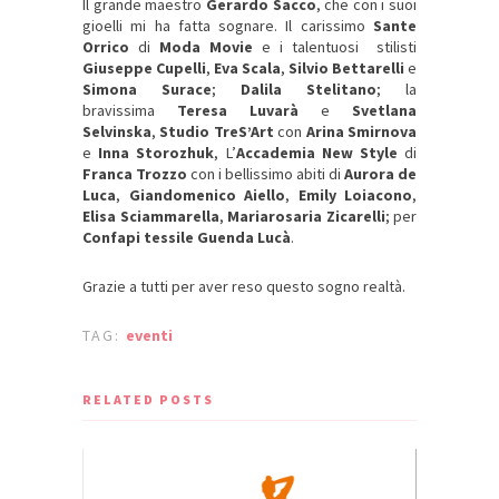
Il grande maestro
Gerardo Sacco
, che con i suoi
gioelli mi ha fatta sognare. Il carissimo
Sante
Orrico
di
Moda Movie
e i talentuosi stilisti
Giuseppe Cupelli
,
Eva Scala
,
Silvio Bettarelli
e
Simona Surace
;
Dalila Stelitano
; la
bravissima
Teresa Luvarà
e
Svetlana
Selvinska
,
Studio TreS’Art
con
Arina Smirnova
e
Inna Storozhuk
, L’
Accademia New Style
di
Franca Trozzo
con i bellissimo abiti di
Aurora de
Luca
,
Giandomenico Aiello
,
Emily Loiacono
,
Elisa Sciammarella
,
Mariarosaria Zicarelli
; per
Confapi tessile Guenda Lucà
.
Grazie a tutti per aver reso questo sogno realtà.
TAG:
eventi
RELATED POSTS