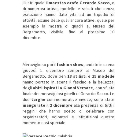
illustri quale il
maestro orafo Gerardo Sacco
,
e
di numerosi
artisti, modelle
e
stilisti
che senza
esitazione hanno dato vita ad un tripudio di
attività, alcune delle quali ancora attive, quale per
esempio la
mostra di quadri al Museo del
Bergamotto
,
visibile fino al prossimo 10
dicembre.
Meraviglioso poi il
fashion show
, andato in scena
giovedì 1 dicembre sempre al Museo del
Bergamotto, dove ben
18 stilisti
e
15 modelle
hanno portato in scena il
fascino e la bellezza
degli
abiti ispirati a Gianni Versace
, con sfilata
finale dei meravigliosi
gioelli
di
Gerardo Sacco
. Le
due
targhe
commemorative
invece, sono state
inaugurate
il
2 dicembre
alla presenza di tutti i
reggini che hanno scelto di celebrare con
organizzatori, volontari e istitutizioni questo
momento così speciale.