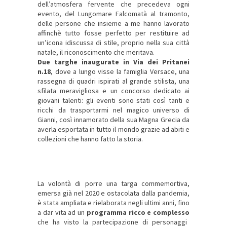
dell’atmosfera fervente che precedeva ogni
evento, del Lungomare Falcomatà al tramonto,
delle persone che insieme a me hanno lavorato
affinchè tutto fosse perfetto per restituire ad
un’icona idiscussa di stile, proprio nella sua città
natale, il riconoscimento che meritava.
Due targhe
inaugurate in
Via dei Pritanei
n.18
, dove a lungo
visse la famiglia Versace
, una
rassegna di quadri ispirati al grande stilista, una
sfilata meravigliosa e un concorso dedicato ai
giovani talenti: gli
eventi
sono stati così tanti e
ricchi da trasportarmi nel
magico universo di
Gianni
, così innamorato della sua Magna Grecia da
averla esportata in tutto il mondo grazie ad abiti e
collezioni che hanno fatto la storia.
La volontà di porre una targa commemortiva,
emersa già nel 2020 e ostacolata dalla pandemia,
è stata ampliata e rielaborata negli ultimi anni, fino
a dar vita ad un
programma ricco e complesso
che ha visto la partecipazione di personaggi