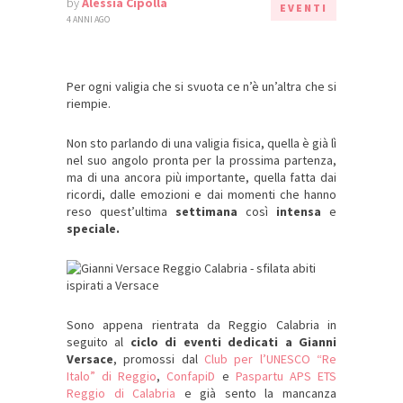
by
Alessia Cipolla
EVENTI
4 ANNI AGO
Per ogni valigia che si svuota ce n’è un’altra che si
riempie.
Non sto parlando di una valigia fisica, quella è già lì
nel suo angolo pronta per la prossima partenza,
ma di una ancora più importante, quella fatta dai
ricordi, dalle emozioni e dai momenti che hanno
reso quest’ultima
settimana
così
intensa
e
speciale
.
Sono appena rientrata da Reggio Calabria in
seguito al
ciclo di eventi dedicati a Gianni
Versace
, promossi dal
Club per l’UNESCO “Re
Italo” di Reggio
,
ConfapiD
e
Paspartu APS ETS
Reggio di Calabria
e
già sento la mancanza