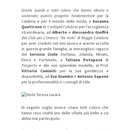
Grazie quindi a tutti coloro che hanno ideato e
sostenuto questo
progetto fondamentale
per la
Calabria
e per il mondo della moda, a
Susanna
Quattrone
di
Confapid Calabria
per l’accoglienza
straordinaria, ad
Alberto
e
Alessandro Gioffrè
del
Club per L’Unesco “Re Italo” di Reggio Calabria
per aver creduto nel mio lavoro e avermi accolta
in questa grande famiglia, ai meravigliosi ragazzi
del
Servizio Civile
Stefania, Jolanda, Miriam,
Elvira e Fortunato, a
Tatiana Potapova
di
Paspartu
e alle sue splendide modelle, al Prof.
Vittorio Caminiti
per la sua gentilezza e
disponibilità, ad
Eva Giumbo
e
Antonio Sapone
per la professionalità e i consigli di stile.
Di seguito voglio invece citare tutti coloro che
hanno reso realtà una delle sfilate più belle a cui
abbia mai partecipato: