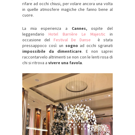
rifare ad occhi chiusi, per volare ancora una volta
in quelle atmosfere magiche che fanno bene al
cuore.
La mia esperienza a
Cannes,
ospite del
leggendario
Hotel Barrière Le Majestic
in
occasione del
Festival De Danse
è stata
pressappoco così: un
sogno
ad occhi sgranati
impossibile da dimenticare
. E non saprei
raccontarvelo altrimenti se non con le lenti rosa di
chi si ritrova a
vivere una favola
.