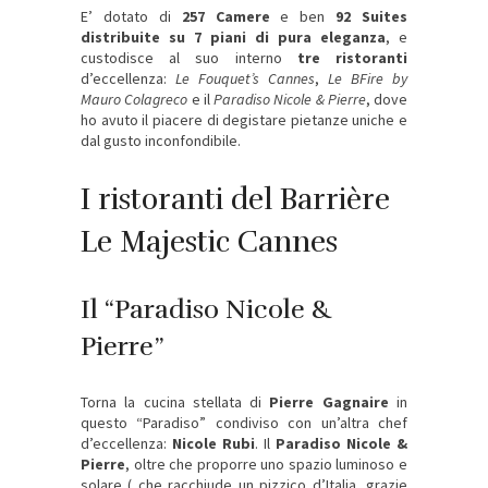
E’ dotato di
257 Camere
e ben
92 Suites
distribuite su 7 piani di pura eleganza
, e
custodisce al suo interno
tre ristoranti
d’eccellenza:
Le Fouquet’s Cannes
,
Le BFire by
Mauro Colagreco
e il
Paradiso Nicole & Pierre
, dove
ho avuto il piacere di degistare pietanze uniche e
dal gusto inconfondibile.
I ristoranti del Barrière
Le Majestic Cannes
Il “Paradiso Nicole &
Pierre”
Torna la cucina stellata di
Pierre Gagnaire
in
questo “Paradiso” condiviso con un’altra chef
d’eccellenza:
Nicole Rubi
. Il
Paradiso Nicole &
Pierre
, oltre che proporre uno spazio luminoso e
solare ( che racchiude un pizzico d’Italia, grazie