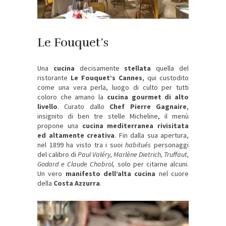
Le Fouquet’s
Una
cucina
decisamente
stellata
quella del
ristorante
Le Fouquet’s Cannes
, qui custodito
come una vera perla, luogo di culto per tutti
coloro che amano la
cucina gourmet di alto
livello
. Curato dallo
Chef Pierre Gagnaire
,
insignito di ben tre stelle Micheline, il menù
propone una
cucina mediterranea rivisitata
ed altamente creativa
. Fin dalla sua apertura,
nel 1899 ha visto tra i suoi
habitués
personaggi
del calibro di
Paul Valéry, Marlène Dietrich, Truffaut,
Godard e Claude Chabrol,
solo per citarne alcuni.
Un vero
manifesto dell’alta cucina
nel cuore
della
Costa Azzurra
.