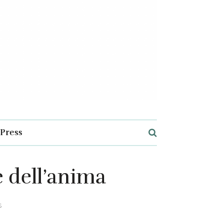
Press
e dell’anima
s