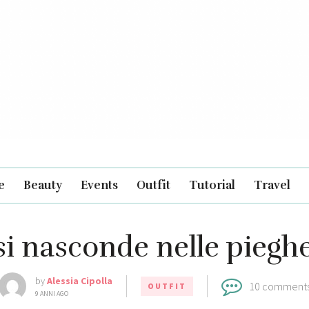
e
Beauty
Events
Outfit
Tutorial
Travel
si nasconde nelle piegh
by
Alessia Cipolla
10 comment
OUTFIT
9 ANNI AGO