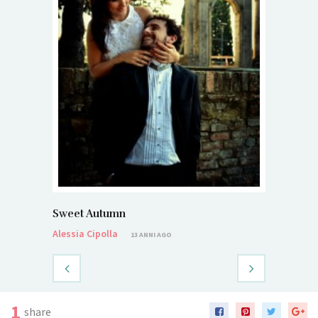
Sweet Autumn
Alessia Cipolla
13 ANNI AGO
1
share