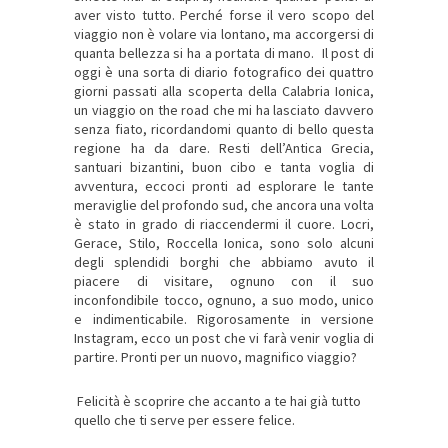
aver visto tutto. Perché forse il vero scopo del
viaggio non è volare via lontano, ma accorgersi di
quanta bellezza si ha a portata di mano. Il post di
oggi è una sorta di diario fotografico dei quattro
giorni passati alla scoperta della Calabria Ionica,
un viaggio on the road che mi ha lasciato davvero
senza fiato, ricordandomi quanto di bello questa
regione ha da dare. Resti dell’Antica Grecia,
santuari bizantini, buon cibo e tanta voglia di
avventura, eccoci pronti ad esplorare le tante
meraviglie del profondo sud, che ancora una volta
è stato in grado di riaccendermi il cuore. Locri,
Gerace, Stilo, Roccella Ionica, sono solo alcuni
degli splendidi borghi che abbiamo avuto il
piacere di visitare, ognuno con il suo
inconfondibile tocco, ognuno, a suo modo, unico
e indimenticabile. Rigorosamente in versione
Instagram, ecco un post che vi farà venir voglia di
partire. Pronti per un nuovo, magnifico viaggio?
Felicità è scoprire che accanto a te hai già tutto
quello che ti serve per essere felice.