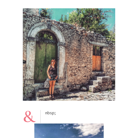
&
nbsp;