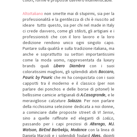
AltoItaliano
non smette mai di stupirmi, sia per la
professionalità e la gentilezza di chi è riuscito ad
ideare tutto questo, sia per chi nel made in Italy
ci crede davvero, come gli stilisti, gli artigiani e i
professionisti che con il loro lavoro e la loro
dedizione rendono unico ogni singolo capo.
Puntare sulla qualità e sulla tradizione italiana, ma
anche e soprattutto su settori importantissimi
come la moda uomo, rappresentata da luxury
brands quali
Libero Diambra
con i suoi
coloratissimi maglioni, gli splendidi abiti
Baccaro
,
Pauric by Pauric
che mi ha conquistata con i suoi
cappotti tra il moderno e il classico (per non
parlare dei ponchos e delle borse di pitone!) le
bellissime camicie artigianali di
A.Casagrande
, e le
meravigliose calzature
Solazzo
. Per non parlare
della ricchissima selezione dedicata a noi donne,
a cominciare dalle proposte street di
VI Sense
,
sino a quelle raffinate ed eleganti di
Lo&Lo
,
passando per i capi preziosi di
Alterego
,
MJ.
Watson
,
BirEnd Barbekju
,
Modance
con la linea di
Daniela Marzoli e i splendidi foulard
Alves
, dipinti