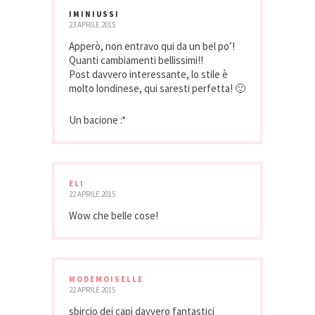
IMINIUSSI
23 APRILE 2015
Apperò, non entravo qui da un bel po’!
Quanti cambiamenti bellissimi!!
Post davvero interessante, lo stile è
molto londinese, qui saresti perfetta! 🙂
Un bacione :*
ELI
22 APRILE 2015
Wow che belle cose!
MODEMOISELLE
22 APRILE 2015
sbircio dei capi davvero fantastici