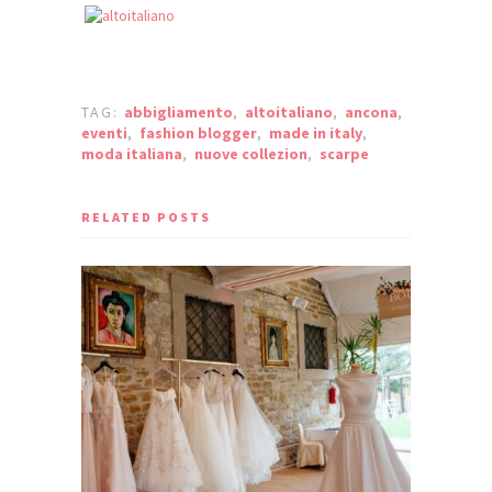
TAG:
abbigliamento
,
altoitaliano
,
ancona
,
eventi
,
fashion blogger
,
made in italy
,
moda italiana
,
nuove collezion
,
scarpe
RELATED POSTS