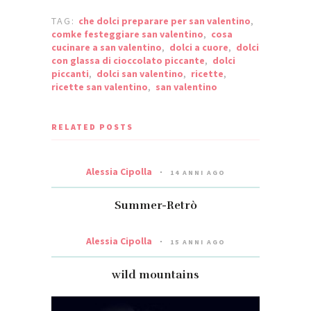
TAG:
che dolci preparare per san valentino
,
comke festeggiare san valentino
,
cosa
cucinare a san valentino
,
dolci a cuore
,
dolci
con glassa di cioccolato piccante
,
dolci
piccanti
,
dolci san valentino
,
ricette
,
ricette san valentino
,
san valentino
RELATED POSTS
Alessia Cipolla
14 ANNI AGO
Summer-Retrò
Alessia Cipolla
15 ANNI AGO
wild mountains