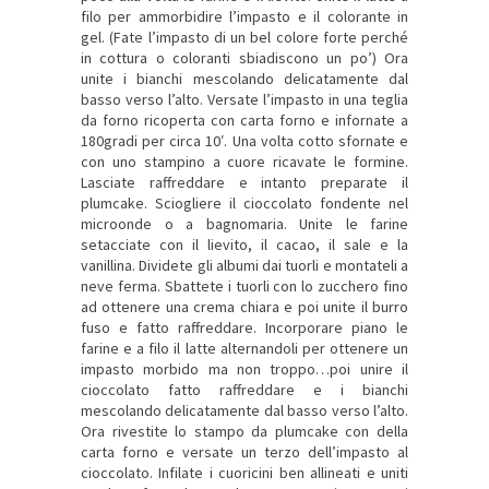
filo per ammorbidire l’impasto e il colorante in
gel. (Fate l’impasto di un bel colore forte perché
in cottura o coloranti sbiadiscono un po’) Ora
unite i bianchi mescolando delicatamente dal
basso verso l’alto. Versate l’impasto in una teglia
da forno ricoperta con carta forno e infornate a
180gradi per circa 10′. Una volta cotto sfornate e
con uno stampino a cuore ricavate le formine.
Lasciate raffreddare e intanto preparate il
plumcake. Sciogliere il cioccolato fondente nel
microonde o a bagnomaria. Unite le farine
setacciate con il lievito, il cacao, il sale e la
vanillina. Dividete gli albumi dai tuorli e montateli a
neve ferma. Sbattete i tuorli con lo zucchero fino
ad ottenere una crema chiara e poi unite il burro
fuso e fatto raffreddare. Incorporare piano le
farine e a filo il latte alternandoli per ottenere un
impasto morbido ma non troppo…poi unire il
cioccolato fatto raffreddare e i bianchi
mescolando delicatamente dal basso verso l’alto.
Ora rivestite lo stampo da plumcake con della
carta forno e versate un terzo dell’impasto al
cioccolato. Infilate i cuoricini ben allineati e uniti