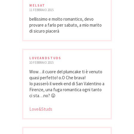
MELSAT
11 FEBBRAIO 2015
bellissimo e molto romantico, devo
provare a farlo per sabato, a mio marito
di sicuro piacerà
LOVEANDSTUDS
10 FEBBRAIO 2015
Wow…il cuore del plumcake ti è venuto
quasi perfetto! o.O Che brava!
Io passerò il week-end di San Valentino a
Firenze, una fuga romantica ogni tanto
ci sta…no? 😛
Love&Studs