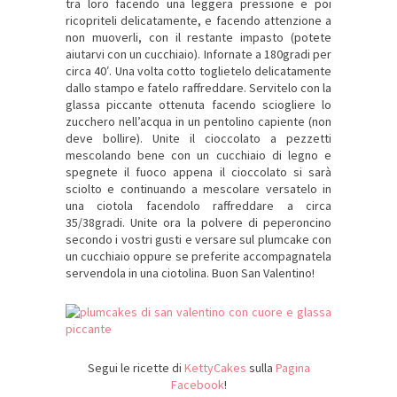
tra loro facendo una leggera pressione e poi
ricopriteli delicatamente, e facendo attenzione a
non muoverli, con il restante impasto (potete
aiutarvi con un cucchiaio). Infornate a 180gradi per
circa 40′. Una volta cotto toglietelo delicatamente
dallo stampo e fatelo raffreddare. Servitelo con la
glassa piccante ottenuta facendo sciogliere lo
zucchero nell’acqua in un pentolino capiente (non
deve bollire). Unite il cioccolato a pezzetti
mescolando bene con un cucchiaio di legno e
spegnete il fuoco appena il cioccolato si sarà
sciolto e continuando a mescolare versatelo in
una ciotola facendolo raffreddare a circa
35/38gradi. Unite ora la polvere di peperoncino
secondo i vostri gusti e versare sul plumcake con
un cucchiaio oppure se preferite accompagnatela
servendola in una ciotolina. Buon San Valentino!
Segui le ricette di
KettyCakes
sulla
Pagina
Facebook
!