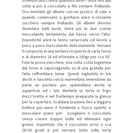
ottenuto una crema spumosa unite i tuorli uno alla
volta e poi il cioccolato a filo sempre frullando.
Ora montate gli albumi con un pizzico di sale e
quando cominciano a gonfiarsi unire il restante
zucchero sempre frullando. Gli albumi devono
diventare belli lucidi. Unire poi le due creme
mescolando lentamente dal basso verso l’alto.
Dopodiché unire la farina setacciata col lievito a
poco a poco mescolando delicatamente. Versare
il composto in una tortiera ricoperta di carta forno
e di diametro 24 ed infornate a 180gr per cca 50′.
Fate la prova stecchino. Una volta cotta toglietela
dal forno e capovolgetela su di una gratella per
farla raffreddare bene. Quindi tagliatela in tre
dischi e farcitela con la marmellata tenendone da
parte un pochino per spennellare anche la
superficie ed i lati. Mettete la torta in frigo
mezz’oretta e nel frattempo preparate la glassa
per la copertura. Scaldare la panna fino a leggero
bollore poi unire il fondente a fuoco spento e
mescolare piano per sciogliere il cioccolato
senza creare troppe bolle ed eliminare ogni
grumo. Aspettate che il cioccolato arrivi a cca
28/30 gradi e poi versare tutto sulla torta