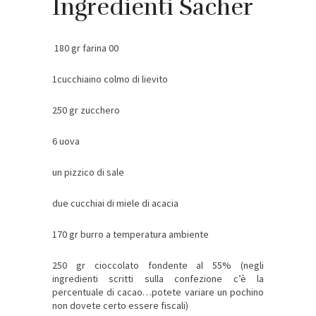
Ingredienti Sacher
180 gr farina 00
1cucchiaino colmo di lievito
250 gr zucchero
6 uova
un pizzico di sale
due cucchiai di miele di acacia
170 gr burro a temperatura ambiente
250 gr cioccolato fondente al 55% (negli
ingredienti scritti sulla confezione c’è la
percentuale di cacao…potete variare un pochino
non dovete certo essere fiscali)