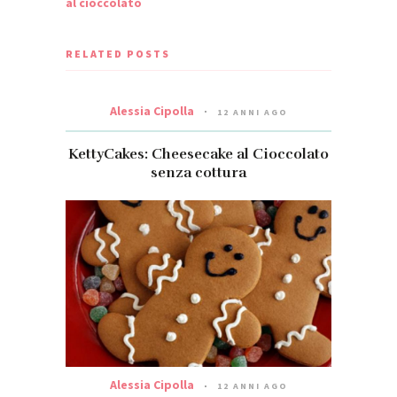
al cioccolato
RELATED POSTS
Alessia Cipolla
12 ANNI AGO
KettyCakes: Cheesecake al Cioccolato
senza cottura
Alessia Cipolla
12 ANNI AGO