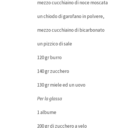
mezzo cucchiaino di noce moscata
un chiodo di garofano in polvere,
mezzo cucchiaino di bicarbonato
un pizzico di sale
120 gr burro
140 gr zucchero
130 gr miele ed un uovo
Per la glassa
1 albume
200 gr di zucchero a velo