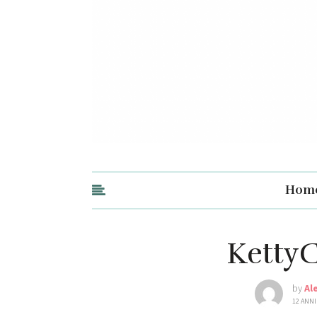
Hom
KettyC
by
Al
12 ANNI