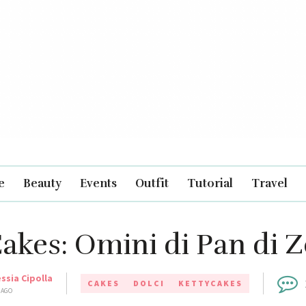
e
Beauty
Events
Outfit
Tutorial
Travel
akes: Omini di Pan di 
essia Cipolla
CAKES
DOLCI
KETTYCAKES
 AGO