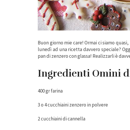
Buon giorno mie care! Ormai ci siamo quasi,
lunedì ad una ricetta davvero speciale? Ogg
pan di zenzero con glassa! Realizzarli è da
Ingredienti Omini d
400 gr farina
3 o 4 cucchiaini zenzero in polvere
2 cucchiaini di cannella