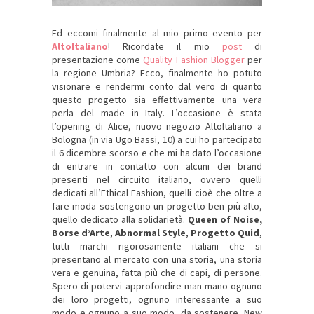
Ed eccomi finalmente al mio primo evento per
AltoItaliano
! Ricordate il mio
post
di
presentazione come
Quality Fashion Blogger
per
la regione Umbria? Ecco, finalmente ho potuto
visionare e rendermi conto dal vero di quanto
questo progetto sia effettivamente una vera
perla del made in Italy. L’occasione è stata
l’opening di Alice, nuovo negozio AltoItaliano a
Bologna (in via Ugo Bassi, 10) a cui ho partecipato
il 6 dicembre scorso e che mi ha dato l’occasione
di entrare in contatto con alcuni dei brand
presenti nel circuito italiano, ovvero quelli
dedicati all’Ethical Fashion, quelli cioè che oltre a
fare moda sostengono un progetto ben più alto,
quello dedicato alla solidarietà.
Queen of Noise,
Borse d’Arte
,
Abnormal Style
,
Progetto Quid
,
tutti marchi rigorosamente italiani che si
presentano al mercato con una storia, una storia
vera e genuina, fatta più che di capi, di persone.
Spero di potervi approfondire man mano ognuno
dei loro progetti, ognuno interessante a suo
modo e ognuno a suo modo, da sostenere. New