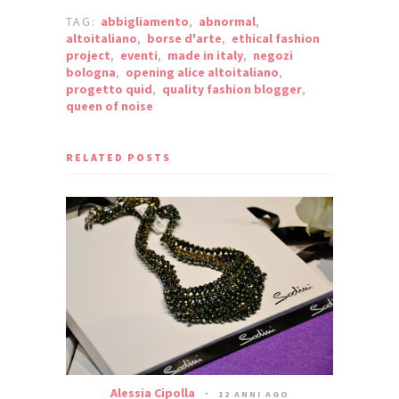
TAG:
abbigliamento
,
abnormal
,
altoitaliano
,
borse d'arte
,
ethical fashion
project
,
eventi
,
made in italy
,
negozi
bologna
,
opening alice altoitaliano
,
progetto quid
,
quality fashion blogger
,
queen of noise
RELATED POSTS
Alessia Cipolla
12 ANNI AGO