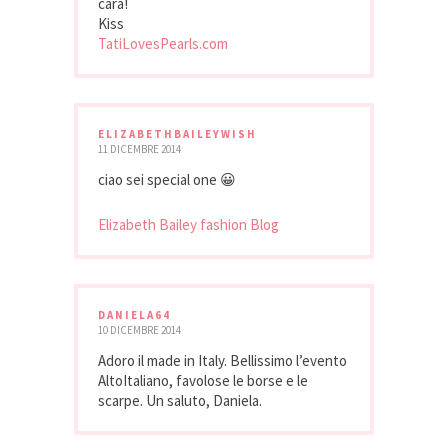
cara!
Kiss
TatiLovesPearls.com
ELIZABETHBAILEYWISH
11 DICEMBRE 2014
ciao sei special one 😀
Elizabeth Bailey fashion Blog
DANIELA64
10 DICEMBRE 2014
Adoro il made in Italy. Bellissimo l’evento
AltoItaliano, favolose le borse e le
scarpe. Un saluto, Daniela.