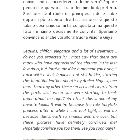
cominciando a ricredervi su di me vero? Eppure
penso che questo sia uno dei miei look preferiti.
Sarà perchè il ruolo da principessa delle fiabe
dopo un pò lo sento stretta, sarà perchè questo
tubino così sinuoso mi ha conquistata ma queste
foto mi hanno decisamente convinta! Speriamo
convincano anche voi allora! Buona Visione Guys!
Sequins, chiffon, elegance and a lot of sweetness ..
do not you expected it? I must say that there are
many who have appreciated the change in the last
few days, but forgive me if for a moment you bring it
back with a look feminine but still bolder, starring
this beautiful leather sheath by Atelier Maja J, one
more than any other these services out clearly from
the pack. Just when you were starting to think
again about me right? Yet I think this is one of my
favorite looks. It will be because the role fairytale
princess after a while I can feel tight, it will be
because this sheath so sinuous won me over, but
these pictures have definitely convinced me!
Hopefully convince you too then! See you soon Guys!