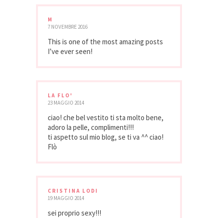
M
7 NOVEMBRE 2016
This is one of the most amazing posts
I’ve ever seen!
LA FLO'
23 MAGGIO 2014
ciao! che bel vestito ti sta molto bene,
adoro la pelle, complimenti!!!
ti aspetto sul mio blog, se ti va ^^ ciao!
Flò
CRISTINA LODI
19 MAGGIO 2014
sei proprio sexy!!!