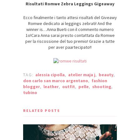
Risultati Romwe Zebra Leggings Gigeaway
Ecco finalmente i tanto attesi risultati del Giveawy
Romwe dedicato ai leggings zebrati! And the
winner is…Anna Bueti con il commento numero
1o!Cara Anna sarai presto contattata da Romwe
per la riscossione del tuo premio! Grazie a tutte
per aver paartecipato!!
TAG:
alessia cipolla
,
atelier maja j
,
beauty
,
don carlo san marco argentano
,
fashion
blogger
,
leather
,
outfit
,
pelle
,
shooting
,
tubino
RELATED POSTS