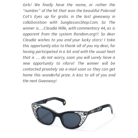
Girls
!
We finally have
the name
, or rather
the
“number”
of the hit
that won
the beautiful
Polaroid
Cat
‘s Eyes
up for grabs
in the last
giveaway
in
collaboration with
SunglassesShop.Com. So
T
he
winner is
….Claudia
Mille
, with commentary
44,
as is
apparent
from the system
Random.org!!!
So
dear
Claudia
wishes
to you and
your lucky stars
!
I take
this opportunity
also
to thank
all of you
my dear
, for
having
participated in a lot
and with the usual
heat
that
is
…
do not worry
,
soon
you will surely have
a
new opportunity to
rifarvi
!
The winner will be
contacted
privately
via e-mail
soon
so they can get
home this
wonderful prize
.
A kiss to
all of you and
the next
Giveaway
!