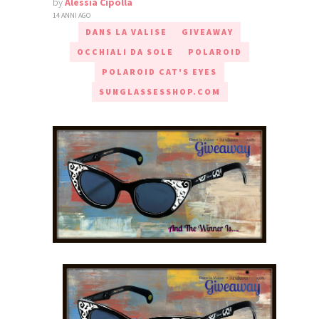
by
Alessia Cipolla
14 ANNI AGO
DANS LA VALISE
GIVEAWAY
OCCHIALI DA SOLE
POLAROID
POLAROID CAT'S EYES
SUNGLASSESSHOP.COM