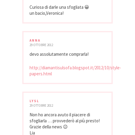
Curiosa di darle una sfogliata 😀
un bacio,Veronica!
ANNA
29 OTTOBRE 2012
devo assolutamente comprarla!
http://diamantisulsofa.blogspot.it/2012/10/style-
papers.html
LYSL
29 OTTOBRE 2012
Non ho ancora avuto il piacere di
sfogliarla … provvederò al più presto!
Grazie della news 😉
Lia