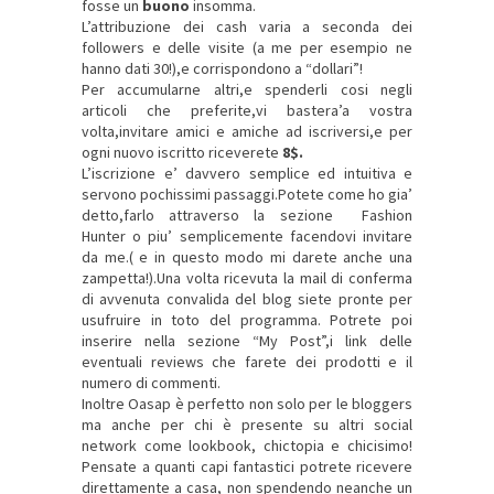
fosse un
buono
insomma.
L’attribuzione dei cash varia a seconda dei
followers e delle visite (a me per esempio ne
hanno dati 30!),e corrispondono a “dollari”!
Per accumularne altri,e spenderli cosi negli
articoli che preferite,vi bastera’a vostra
volta,invitare amici e amiche ad iscriversi,e per
ogni nuovo iscritto riceverete
8$.
L’iscrizione e’ davvero semplice ed intuitiva e
servono pochissimi passaggi.Potete come ho gia’
detto,farlo attraverso la sezione Fashion
Hunter o piu’ semplicemente facendovi invitare
da me.( e in questo modo mi darete anche una
zampetta!).Una volta ricevuta la mail di conferma
di avvenuta convalida del blog siete pronte per
usufruire in toto del programma. Potrete poi
inserire nella sezione “My Post”,i link delle
eventuali reviews che farete dei prodotti e il
numero di commenti.
Inoltre Oasap è perfetto non solo per le bloggers
ma anche per chi è presente su altri social
network come lookbook, chictopia e chicisimo!
Pensate a quanti capi fantastici potrete ricevere
direttamente a casa, non spendendo neanche un