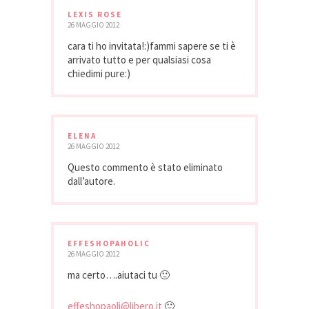
LEXIS ROSE
26 MAGGIO 2012
cara ti ho invitata!:)fammi sapere se ti è
arrivato tutto e per qualsiasi cosa
chiedimi pure:)
ELENA
26 MAGGIO 2012
Questo commento è stato eliminato
dall’autore.
EFFESHOPAHOLIC
26 MAGGIO 2012
ma certo….aiutaci tu 🙂
effeshopaoli@libero.it
🙂