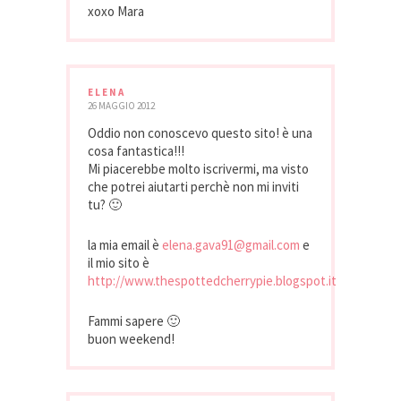
xoxo Mara
ELENA
26 MAGGIO 2012
Oddio non conoscevo questo sito! è una
cosa fantastica!!!
Mi piacerebbe molto iscrivermi, ma visto
che potrei aiutarti perchè non mi inviti
tu? 🙂
la mia email è
elena.gava91@gmail.com
e
il mio sito è
http://www.thespottedcherrypie.blogspot.it
Fammi sapere 🙂
buon weekend!