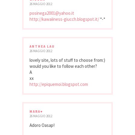
26 MAGGIO 2012
posinega2001@yahoo.it
http://kawaiiness-giucch.blogspot.it/
*-*
ANTHEA LAU
26 MAGGIO 2012
lovely site, lots of stuff to choose from:)
would you like to follow each other?
A
xx
http://epiquemoi.blogspot.com
MARA♥
26 MAGGIO 2012
Adoro Oasap!