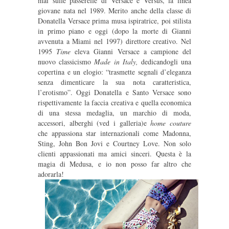
mai sulle passerelle di Versace e Versus, la linea
giovane nata nel 1989. Merito anche della classe di
Donatella Versace prima musa ispiratrice, poi stilista
in primo piano e oggi (dopo la morte di Gianni
avvenuta a Miami nel 1997) direttore creativo. Nel
1995
Time
eleva Gianni Versace a campione del
nuovo classicismo
Made in Italy,
dedicandogli una
copertina e un elogio: “trasmette segnali d’eleganza
senza dimenticare la sua nota caratteristica,
l’erotismo”. Oggi Donatella e Santo Versace sono
rispettivamente la faccia creativa e quella economica
di una stessa medaglia, un marchio di moda,
accessori, alberghi (ved i galleria)e
home couture
che appassiona star internazionali come Madonna,
Sting, John Bon Jovi e Courtney Love. Non solo
clienti appassionati ma amici sinceri. Questa è la
magia di Medusa, e io non posso far altro che
adorarla!