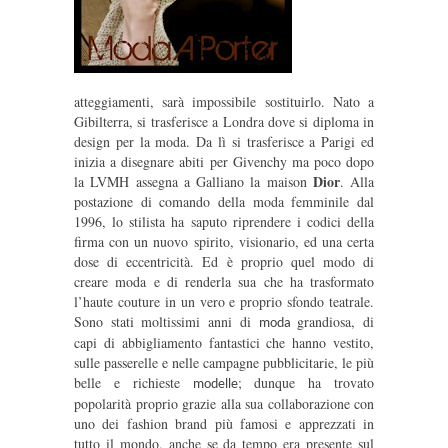
atteggiamenti, sarà impossibile sostituirlo. Nato a
Gibilterra, si trasferisce a Londra dove si diploma in
design per la moda. Da lì si trasferisce a Parigi ed
inizia a disegnare abiti per Givenchy ma poco dopo
Dior
la LVMH assegna a Galliano la maison
. Alla
postazione di comando della moda femminile dal
1996, lo stilista ha saputo riprendere i codici della
firma con un nuovo spirito, visionario, ed una certa
dose di eccentricità. Ed è proprio quel modo di
creare moda e di renderla sua che ha trasformato
l’haute couture in un vero e proprio sfondo teatrale.
Sono stati moltissimi anni di
grandiosa, di
moda
capi di abbigliamento fantastici che hanno vestito,
sulle passerelle e nelle campagne pubblicitarie, le più
belle e richieste
; dunque ha trovato
modelle
popolarità proprio grazie alla sua collaborazione con
uno dei fashion brand più famosi e apprezzati in
tutto il mondo, anche se da tempo era presente sul