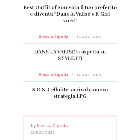
Best Outfit of 2011!vota il tuo preferito
e diventa “Dans la Valise’s It Girl
2012!”
Alessia Cipolla
14 ANNI AGO
DANS LA VALISE ti aspetta su
STYLE.IT!
Alessia Cipolla
10 ANNI AGO
S.O.S. Cellulite: arriva la nuova
strategia LPG
by
Alessia Cipolla
22 MAGGIO 2012