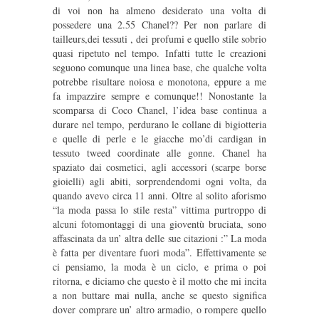
di voi non ha almeno desiderato una volta di
possedere una 2.55 Chanel?? Per non parlare di
tailleurs,dei tessuti , dei profumi e quello stile sobrio
quasi ripetuto nel tempo. Infatti tutte le creazioni
seguono comunque una linea base, che qualche volta
potrebbe risultare noiosa e monotona, eppure a me
fa impazzire sempre e comunque!! Nonostante la
scomparsa di Coco Chanel, l’idea base continua a
durare nel tempo, perdurano le collane di bigiotteria
e quelle di perle e le giacche mo’di cardigan in
tessuto tweed coordinate alle gonne. Chanel ha
spaziato dai cosmetici, agli accessori (scarpe borse
gioielli) agli abiti, sorprendendomi ogni volta, da
quando avevo circa 11 anni. Oltre al solito aforismo
“la moda passa lo stile resta” vittima purtroppo di
alcuni fotomontaggi di una gioventù bruciata, sono
affascinata da un’ altra delle sue citazioni :” La moda
è fatta per diventare fuori moda”. Effettivamente se
ci pensiamo, la moda è un ciclo, e prima o poi
ritorna, e diciamo che questo è il motto che mi incita
a non buttare mai nulla, anche se questo significa
dover comprare un’ altro armadio, o rompere quello