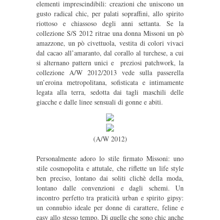
elementi imprescindibili: creazioni che uniscono un
gusto radical chic, per palati sopraffini, allo spirito
riottoso e chiassoso degli anni settanta. Se la
collezione S/S 2012 ritrae una donna Missoni un pò
amazzone, un pò civettuola, vestita di colori vivaci
dal cacao all’amaranto, dal corallo al turchese, a cui
si alternano pattern unici e
preziosi patchwork, la
collezione A/W 2012/2013 vede sulla passerella
un’eroina metropolitana, sofisticata e intimamente
legata alla terra, sedotta dai tagli maschili delle
giacche e dalle linee sensuali di gonne e
abiti.
(A/W 2012)
Personalmente adoro lo stile firmato Missoni: uno
stile cosmopolita e attutale, che riflette un life style
ben preciso, lontano dai soliti clichè della moda,
lontano dalle convenzioni e dagli schemi. Un
incontro perfetto tra praticità urban e spirito gipsy:
un connubio ideale per donne di carattere, feline e
easy allo stesso tempo. Di quelle che sono chic anche