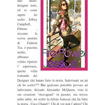
uno shoes-
designer noto,
ed io come
sapete ho
scelto Jeffrey
Campbell.
Ebbene ,
siccome la
scorsa puntata
di Fashion
Tea, è piaciuta
molto,
abbiamo
voluto ripetere
l’ esperienza,
questa volta
trattando dei
Designer che hanno fatto la storia. Indovinate un pà
chi ho scelto??? Bhè qualcuno potrebbe provare ad
indovinare, dicendo Alexander McQueen, viste le
sue creazioni “stravaganti” in passato, ma invece
udite udite, ho scelto la stilista francese che ha fatto
la storia , Coco Chanel!! Chi di voi non l’adora? Chi