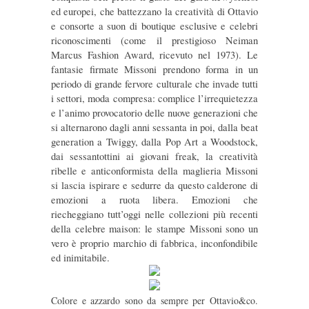
ed europei, che battezzano la creatività di Ottavio
e consorte a suon di boutique esclusive e celebri
riconoscimenti (come il prestigioso Neiman
Marcus Fashion Award, ricevuto nel 1973). Le
fantasie firmate Missoni prendono forma in un
periodo di grande fervore culturale che invade tutti
i settori, moda compresa: complice l’irrequietezza
e l’animo provocatorio delle nuove generazioni che
si alternarono dagli anni sessanta in poi, dalla beat
generation a Twiggy, dalla Pop Art a Woodstock,
dai sessantottini ai giovani freak, la creatività
ribelle e anticonformista della maglieria Missoni
si lascia ispirare e sedurre da questo calderone di
emozioni a ruota libera. Emozioni che
riecheggiano tutt’oggi nelle collezioni più recenti
della celebre maison: le stampe Missoni sono un
vero è proprio marchio di fabbrica, inconfondibile
ed
inimitabile.
Colore e azzardo sono da sempre per Ottavio&co.