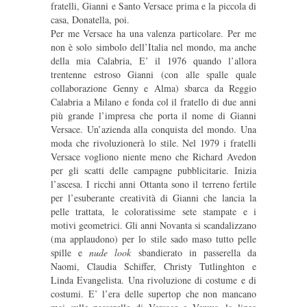
fratelli, Gianni e Santo Versace prima e la piccola di
casa, Donatella, poi.
Per me Versace ha una valenza particolare. Per me
non è solo simbolo dell’Italia nel mondo, ma anche
della mia Calabria, E’ il 1976 quando l’allora
trentenne estroso Gianni (con alle spalle quale
collaborazione Genny e Alma) sbarca da Reggio
Calabria a Milano e fonda col il fratello di due anni
più grande l’impresa che porta il nome di Gianni
Versace. Un’azienda alla conquista del mondo. Una
moda che rivoluzionerà lo stile. Nel 1979 i fratelli
Versace vogliono niente meno che Richard Avedon
per gli scatti delle campagne pubblicitarie. Inizia
l’ascesa. I ricchi anni Ottanta sono il terreno fertile
per l’esuberante creatività di Gianni che lancia la
pelle trattata, le coloratissime sete stampate e i
motivi geometrici. Gli anni Novanta si scandalizzano
(ma applaudono) per lo stile sado maso tutto pelle
spille e
nude look
sbandierato in passerella da
Naomi, Claudia Schiffer, Christy Tutlinghton e
Linda Evangelista. Una rivoluzione di costume e di
costumi. E’ l’era delle supertop che non mancano